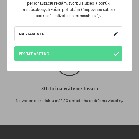
Záruka najnižšej ceny
personalizáciu reklám, tvorbu služieb a ponúk
prispôsobených vašim potrebám ("nepovinné súbory
Máme najlepšie ceny, ale keď náhodou nájdeš ten istý produkt v
cookies" - môžete s nimi nesúhlasiť).
inom e-shope a s nižšou cenou - špeciálne pre Teba znížime jeho
cenu!
NASTAVENIA
PRIJAŤ VŠETKO
30 dní na vrátenie tovaru
Na vrátenie produktu máš 30 dní od dňa obdržania zásielky.