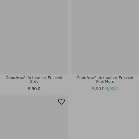
Osviežovač do topánok Freshed
Osviežovač do topánok Freshed
Grey
Pink Moro
9,90 €
9,90 €
8,90 €
univerzálna veľkosť
univerzálna veľkosť