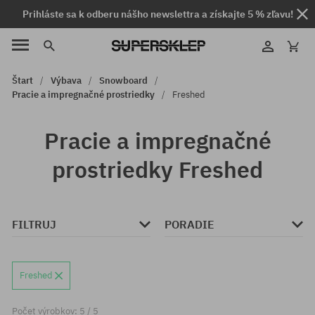
Prihláste sa k odberu nášho newslettra a získajte 5 % zľavu!
Štart
Výbava
Snowboard
Pracie a impregnačné prostriedky
Freshed
Pracie a impregnačné
prostriedky Freshed
FILTRUJ
PORADIE
Freshed
Počet výrobkov: 5 / 5