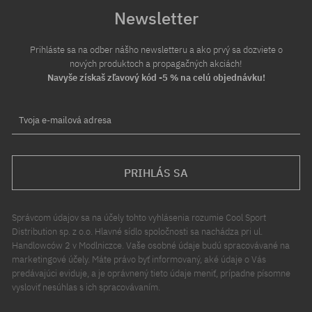
Newsletter
Prihláste sa na odber nášho newsletteru a ako prvý sa dozviete o
nových produktoch a propagačných akciách!
Navyše získaš zľavový kód -5 % na celú objednávku!
Tvoja e-mailová adresa
PRIHLÁS SA
Správcom údajov sa na účely tohto vyhlásenia rozumie Cool Sport
Distribution sp. z o.o. Hlavné sídlo spoločnosti sa nachádza pri ul.
Handlowców 2 v Modlniczce. Vaše osobné údaje budú spracovávané na
marketingové účely. Máte právo byť informovaný, aké údaje o Vás
predávajúci eviduje, a je oprávnený tieto údaje meniť, prípadne písomne
vysloviť nesúhlas s ich spracovávaním.