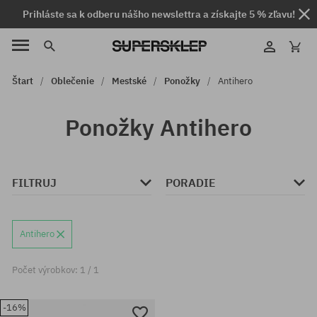
Prihláste sa k odberu nášho newslettra a získajte 5 % zľavu!
Štart
Oblečenie
Mestské
Ponožky
Antihero
Ponožky Antihero
FILTRUJ
PORADIE
Antihero
Počet výrobkov: 1 / 1
-16%