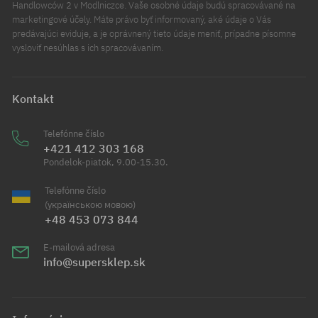
Handlowców 2 v Modlniczce. Vaše osobné údaje budú spracovávané na
marketingové účely. Máte právo byť informovaný, aké údaje o Vás
predávajúci eviduje, a je oprávnený tieto údaje meniť, prípadne písomne
vysloviť nesúhlas s ich spracovávaním.
Kontakt
Telefónne číslo
+421 412 303 168
Pondelok-piatok, 9.00-15.30.
Telefónne číslo
(українською мовою)
+48 453 073 844
E-mailová adresa
info@supersklep.sk