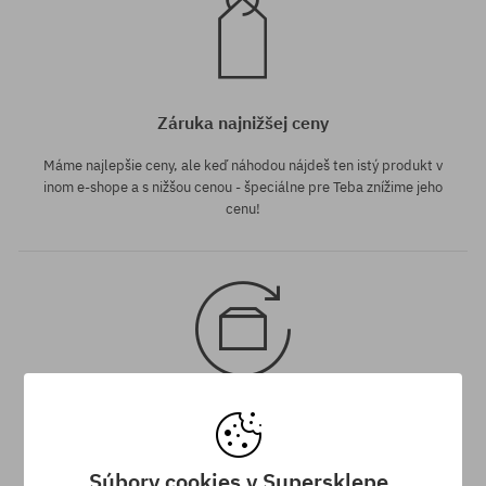
Záruka najnižšej ceny
Máme najlepšie ceny, ale keď náhodou nájdeš ten istý produkt v
inom e-shope a s nižšou cenou - špeciálne pre Teba znížime jeho
cenu!
30 dní na vrátenie tovaru
Na vrátenie produktu máš 30 dní od dňa obdržania zásielky.
Súbory cookies v Supersklepe