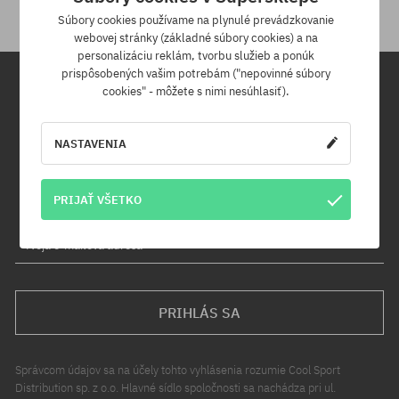
Súbory cookies používame na plynulé prevádzkovanie
webovej stránky (základné súbory cookies) a na
personalizáciu reklám, tvorbu služieb a ponúk
prispôsobených vašim potrebám ("nepovinné súbory
cookies" - môžete s nimi nesúhlasiť).
Newsletter
NASTAVENIA
Prihláste sa na odber nášho newsletteru a ako prvý sa dozviete o
nových produktoch a propagačných akciách!
Navyše získaš zľavový kód -5 % na celú objednávku!
PRIJAŤ VŠETKO
Tvoja e-mailová adresa
PRIHLÁS SA
Správcom údajov sa na účely tohto vyhlásenia rozumie Cool Sport
Distribution sp. z o.o. Hlavné sídlo spoločnosti sa nachádza pri ul.