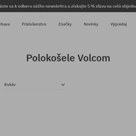
láste sa k odberu nášho newslettra a získajte 5 % zľavu na celú objedn
ýbava
Príslušenstvo
Značky
Novinky
Výpredaj
Polokošele Volcom
Rukáv