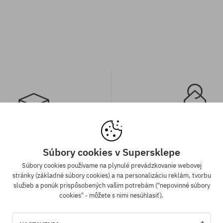
a zadarmo od 70,30 €
Záruka najnižšej c
Súbory cookies v Supersklepe
Súbory cookies používame na plynulé prevádzkovanie webovej
ednávky v hodnote nad 70,30 €
Máme najlepšie ceny, ale keď n
stránky (základné súbory cookies) a na personalizáciu reklám, tvorbu
adarmo bez rozdielu na vybraný
ten istý produkt v inom e-shop
služieb a ponúk prispôsobených vašim potrebám ("nepovinné súbory
sob platby a doručenia.
cenou - špeciálne pre Teba zníži
cookies" - môžete s nimi nesúhlasiť).