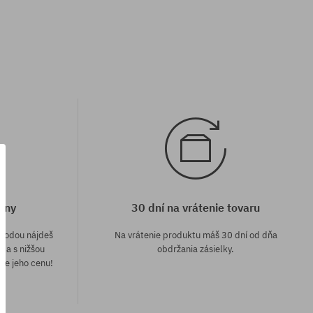
eny
30 dní na vrátenie tovaru
áhodou nájdeš
Na vrátenie produktu máš 30 dní od dňa
e a s nižšou
obdržania zásielky.
me jeho cenu!