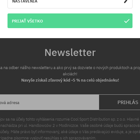
NASTAVENIA
PRIJAŤ VŠETKO
Newsletter
 sa na odber nášho newsletteru a ako prvý sa dozviete o nových produktoch a pr
akciách!
Navyše získaš zľavový kód -5 % na celú objednávku!
PRIHLÁS
lová adresa
v sa na účely tohto vyhlásenia rozumie Cool Sport Distribution sp. z o.o. Hlavné 
a nachádza pri ul. Handlowców 2 v Modlniczce. Vaše osobné údaje budú spracov
čely. Máte právo byť informovaný, aké údaje o Vás predávajúci eviduje, a je opr
rípadne písomne vysloviť nesúhlas s ich spracovávaním.