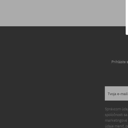
Dostupné veľkosti:
M
Prihláste
Tvoja e-mai
Správcom údajo
spoločnosti s
marketingové ú
údaje meniť, p