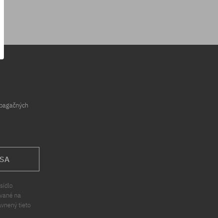
opagačných
 SA
sídlo
ávané na
ávnený tieto