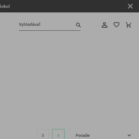
ávku!
Vyhladávač
3
4
Poradie