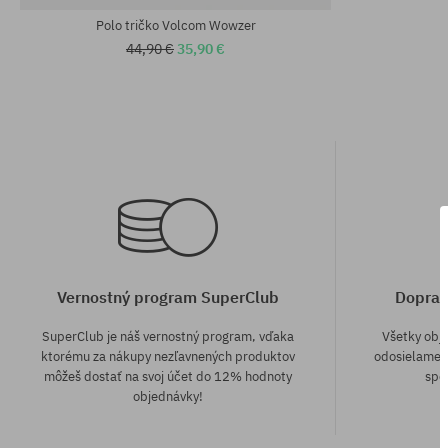
Polo tričko Volcom Wowzer
44,90 €
35,90 €
Vernostný program SuperClub
Doprav
SuperClub je náš vernostný program, vďaka
Všetky obj
ktorému za nákupy nezľavnených produktov
odosielame z
môžeš dostať na svoj účet do 12% hodnoty
spô
objednávky!