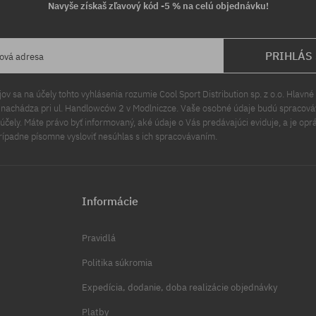
Navyše získaš zľavový kód -5 % na celú objednávku!
PRIHLÁS
lová adresa
v sa na účely tohto vyhlásenia rozumie Cool Sport Distribution sp. z o.o. Hlavné 
a nachádza pri ul. Handlowców 2 v Modlniczce. Vaše osobné údaje budú spracov
čely. Máte právo byť informovaný, aké údaje o Vás predávajúci eviduje, a je opr
rípadne písomne vysloviť nesúhlas s ich spracovávaním.
Informácie
Pravidlá
Politika súkromia
Expedícia, dodanie, doba realizácie objednávky
Platby