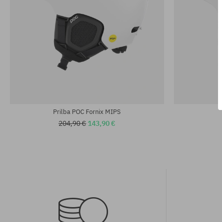
Dostupné veľkosti:
Dostupné veľko
M-L
XS-S
Prilba POC Fornix MIPS
204,90 €
143,90 €