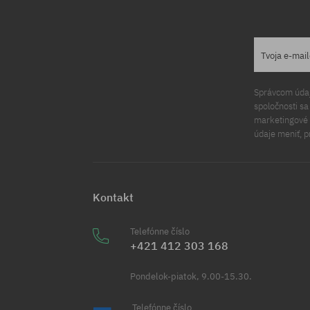
Tvoja e-mai
Správcom údajo
spoločnosti s
marketingové ú
údaje meniť, p
Kontakt
Telefónne číslo
+421 412 303 168
Pondelok-piatok, 9.00-15.30.
Telefónne číslo