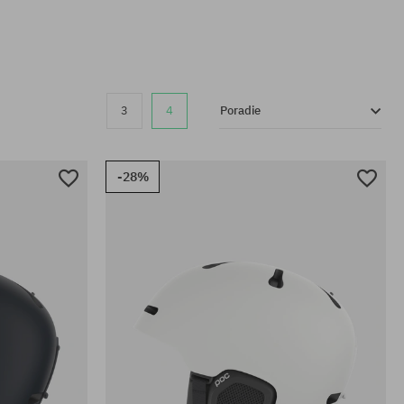
3
4
Poradie
-28%