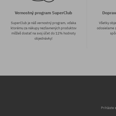
Vernostný program SuperClub
Doprav
SuperClub je náš vernostný program, vďaka
Všetky obj
ktorému za nákupy nezľavnených produktov
odosielame z
môžeš dostať na svoj účet do 12% hodnoty
spô
objednávky!
Dostupné veľkosti:
Dostupné veľko
XL-XXL
M-L; XL-XXL
Prihláste