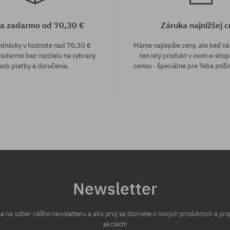
a zadarmo od 70,30 €
Záruka najnižšej c
ednávky v hodnote nad 70,30 €
Máme najlepšie ceny, ale keď n
adarmo bez rozdielu na vybraný
ten istý produkt v inom e-shop
sob platby a doručenia.
cenou - špeciálne pre Teba zníži
sti:
Newsletter
 sa na odber nášho newsletteru a ako prvý sa dozviete o nových produktoch a pr
akciách!