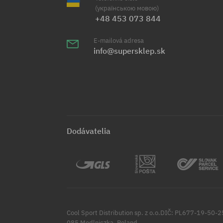
(українською мовою)
+48 453 073 844
E-mailová adresa
info@supersklep.sk
Dodávatelia
Cool Sport Distribution sp. z o.o.DIČ: PL677-19-50-
085 Modlniczka, Poland