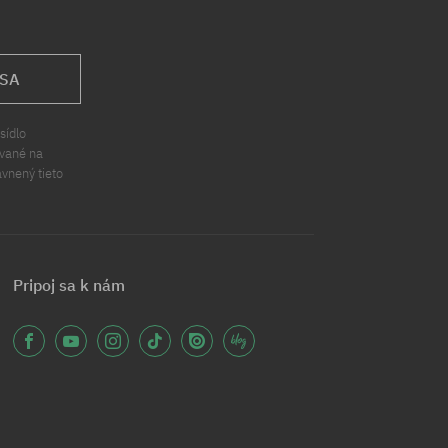
 SA
sídlo
ávané na
ávnený tieto
Pripoj sa k nám