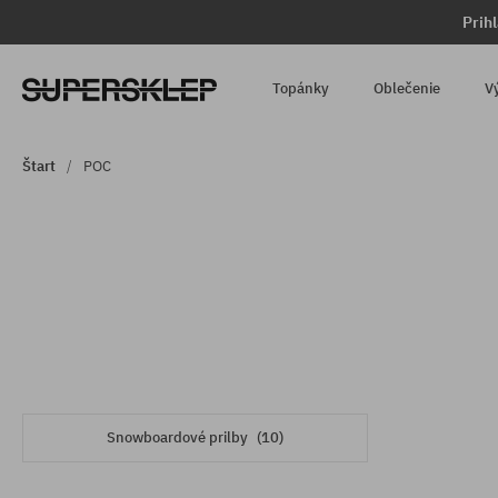
Prih
Topánky
Oblečenie
V
Štart
POC
Snowboardové prilby
(10)