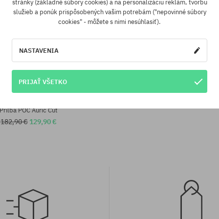
stránky (základné súbory cookies) a na personalizáciu reklám, tvorbu
služieb a ponúk prispôsobených vašim potrebám ("nepovinné súbory
cookies" - môžete s nimi nesúhlasiť).
NASTAVENIA
PRIJAŤ VŠETKO
sti:
Dostupné veľkosti:
M-L
Prilba POC Auric Cut
182,90 €
129,90 €