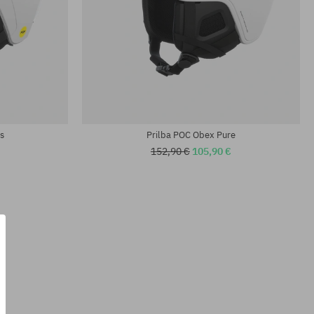
Dostupné veľkosti:
M-L; XL-XXL
s
Prilba POC Obex Pure
152,90 €
105,90 €