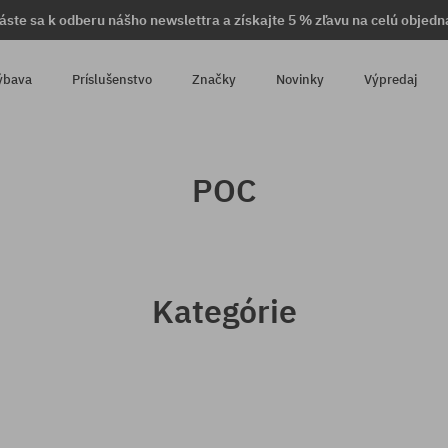
láste sa k odberu nášho newslettra a získajte 5 % zľavu na celú objedn
ýbava
Príslušenstvo
Značky
Novinky
Výpredaj
POC
Kategórie