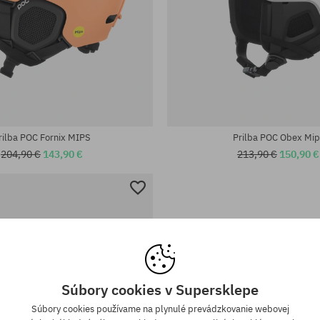
sti:
Dostupné veľkosti:
XL-XXL
rilba POC Fornix MIPS
Prilba POC Obex Mip
204,90 €
143,90 €
213,90 €
150,90 €
Súbory cookies v Supersklepe
Súbory cookies používame na plynulé prevádzkovanie webovej