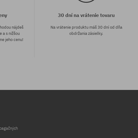
eny
30 dní na vrátenie tovaru
áhodou nájdeš
Na vrátenie produktu máš 30 dní od dňa
e a s nižšou
obdržania zásielky.
me jeho cenu!
opagačných