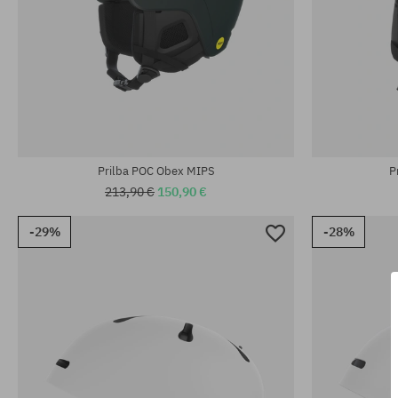
Dostupné veľkosti:
Dostupné veľko
M-L
XS-S
Prilba POC Obex MIPS
P
213,90 €
150,90 €
-29%
-28%