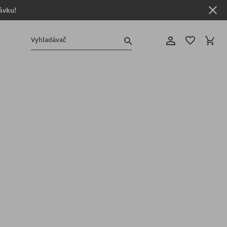
ávku!
Vyhladávač