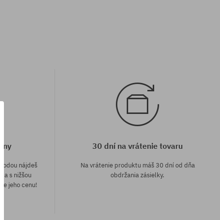
eny
30 dní na vrátenie tovaru
áhodou nájdeš
Na vrátenie produktu máš 30 dní od dňa
e a s nižšou
obdržania zásielky.
me jeho cenu!