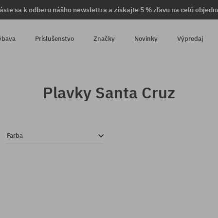
láste sa k odberu nášho newslettra a získajte 5 % zľavu na celú objedn
ýbava
Príslušenstvo
Značky
Novinky
Výpredaj
Plavky Santa Cruz
Farba