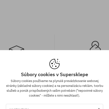
a zadarmo od 70,30 €
Záruka najnižšej c
Súbory cookies v Supersklepe
Súbory cookies používame na plynulé prevádzkovanie webovej
ednávky v hodnote nad 70,30 €
Máme najlepšie ceny, ale keď n
stránky (základné súbory cookies) a na personalizáciu reklám, tvorbu
adarmo bez rozdielu na vybraný
ten istý produkt v inom e-shop
služieb a ponúk prispôsobených vašim potrebám ("nepovinné súbory
sob platby a doručenia.
cenou - špeciálne pre Teba zníži
cookies" - môžete s nimi nesúhlasiť).