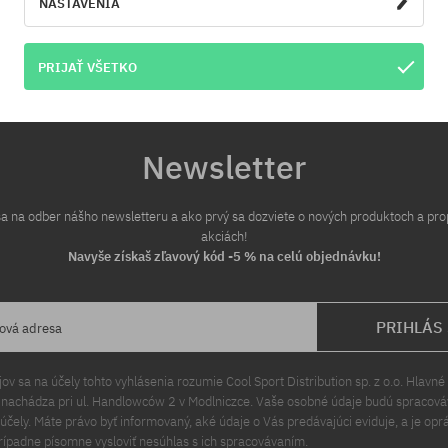
NASTAVENIA
PRIJAŤ VŠETKO
Newsletter
 sa na odber nášho newsletteru a ako prvý sa dozviete o nových produktoch a pr
akciách!
Navyše získaš zľavový kód -5 % na celú objednávku!
PRIHLÁS
lová adresa
v sa na účely tohto vyhlásenia rozumie Cool Sport Distribution sp. z o.o. Hlavné 
a nachádza pri ul. Handlowców 2 v Modlniczce. Vaše osobné údaje budú spracov
čely. Máte právo byť informovaný, aké údaje o Vás predávajúci eviduje, a je opr
rípadne písomne vysloviť nesúhlas s ich spracovávaním.