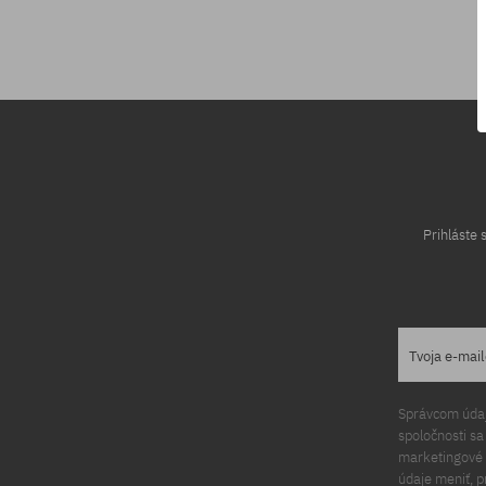
Dostupné veľkosti:
XS; S; M; L
Prihláste
Tvoja e-mai
Správcom údajo
spoločnosti s
marketingové ú
údaje meniť, p