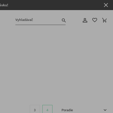
ávku!
Vyhladávač
3
4
Poradie