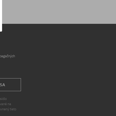
opagačných
 SA
sídlo
ávané na
ávnený tieto