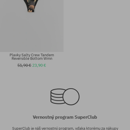
Plavky Salty Crew Tandem
Reversible Bottom Wmn
51,90 €
23,90 €
Dostupné veľkosti:
Dostupné veľkosti:
XS; S
XS; S; M
Vernostný program SuperClub
SuperClub je náš vernostný program, vďaka ktorému za nákupy