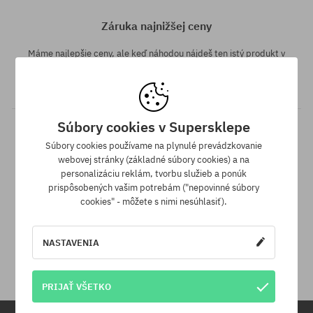
Záruka najnižšej ceny
Máme najlepšie ceny, ale keď náhodou nájdeš ten istý produkt v
inom e-shope a s nižšou cenou - špeciálne pre Teba znížime jeho
cenu!
Súbory cookies v Supersklepe
Súbory cookies používame na plynulé prevádzkovanie
webovej stránky (základné súbory cookies) a na
personalizáciu reklám, tvorbu služieb a ponúk
prispôsobených vašim potrebám ("nepovinné súbory
cookies" - môžete s nimi nesúhlasiť).
30 dní na vrátenie tovaru
NASTAVENIA
Na vrátenie produktu máš 30 dní od dňa obdržania zásielky.
PRIJAŤ VŠETKO