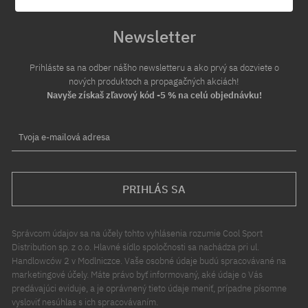
Newsletter
Prihláste sa na odber nášho newsletteru a ako prvý sa dozviete o
nových produktoch a propagačných akciách!
Navyše získaš zľavový kód -5 % na celú objednávku!
Tvoja e-mailová adresa
PRIHLÁS SA
Správcom údajov sa na účely tohto vyhlásenia rozumie Cool Sport
Distribution sp. z o.o. Hlavné sídlo spoločnosti sa nachádza pri ul.
Handlowców 2 v Modlniczce. Vaše osobné údaje budú spracovávané na
marketingové účely. Máte právo byť informovaný, aké údaje o Vás
predávajúci eviduje, a je oprávnený tieto údaje meniť, prípadne písomne
vysloviť nesúhlas s ich spracovávaním.