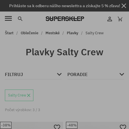
Prihláste sa k odberu nášho newslettra a získajte 5 % zľavu!
Štart
Oblečenie
Mestské
Plavky
Salty Crew
Plavky Salty Crew
FILTRUJ
PORADIE
Salty Crew
Počet výrobkov: 3 / 3
-38%
-48%