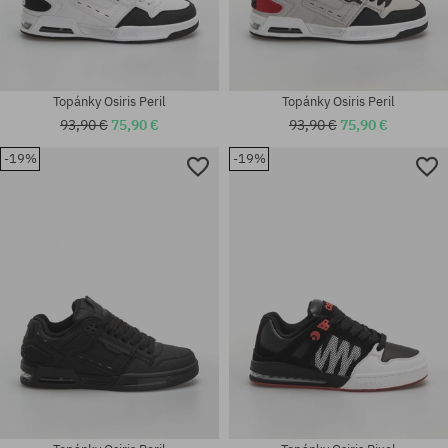
Topánky Osiris Peril
Topánky Osiris Peril
93,90 €
75,90 €
93,90 €
75,90 €
-19%
-19%
Dostupné veľkosti:
Dostupné veľkosti:
40.5; 41.5; 42; 42.5; 43; 44; 45;
40.5; 41.5; 42; 42.5; 43; 45; 46
46