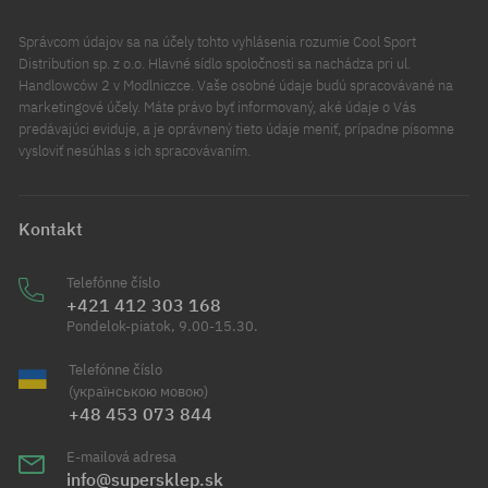
Správcom údajov sa na účely tohto vyhlásenia rozumie Cool Sport
Distribution sp. z o.o. Hlavné sídlo spoločnosti sa nachádza pri ul.
Handlowców 2 v Modlniczce. Vaše osobné údaje budú spracovávané na
marketingové účely. Máte právo byť informovaný, aké údaje o Vás
predávajúci eviduje, a je oprávnený tieto údaje meniť, prípadne písomne
vysloviť nesúhlas s ich spracovávaním.
Kontakt
Telefónne číslo
+421 412 303 168
Pondelok-piatok, 9.00-15.30.
Telefónne číslo
(українською мовою)
+48 453 073 844
E-mailová adresa
info@supersklep.sk