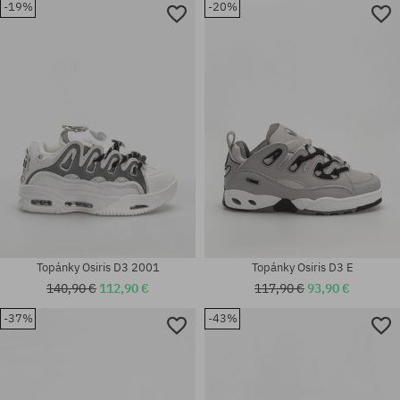
-19%
-20%
Dostupné veľkosti:
40.5; 41.5; 42; 42.5; 43; 44; 45;
Dostupné veľkosti:
46
42; 42.5; 43; 44; 45; 47
Topánky Osiris D3 2001
Topánky Osiris D3 E
140,90 €
112,90 €
117,90 €
93,90 €
-37%
-43%
Dostupné veľkosti:
Dostupné veľkosti:
41.5; 42; 42.5; 43; 44
38.5