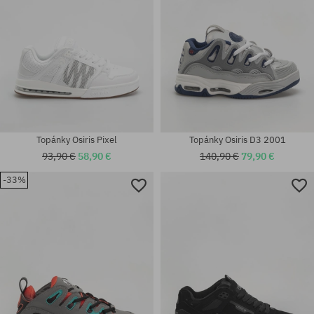
Topánky Osiris Pixel
Topánky Osiris D3 2001
93,90 €
58,90 €
140,90 €
79,90 €
-33%
Dostupné veľkosti:
Dostupné veľkosti:
40.5; 41.5; 42; 42.5; 43; 44; 45;
39.5
46; 47