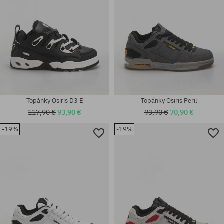
Topánky Osiris D3 E
Topánky Osiris Peril
117,90 €
93,90 €
93,90 €
70,90 €
-19%
-19%
Dostupné veľkosti:
Dostupné veľkosti:
37; 37.5; 39.5; 40; 40.5; 41.5;
42; 42.5
42; 42.5; 43; 45; 46; 47