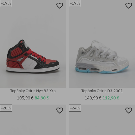
-19%
-19%
Dostupné veľkosti:
Dostupné veľkosti:
42.5
37
Topánky Osiris Nyc 83 Xrp
Topánky Osiris D3 2001
105,90 €
84,90 €
140,90 €
112,90 €
-20%
-24%
Dostupné veľkosti:
Dostupné veľkosti:
42; 42.5; 44; 45
42.5; 43; 44