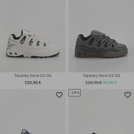
47
42; 43; 45; 47; 48
Topánky Osiris D3 OG
Topánky Osiris D3 OG
110,90 €
110,90 €
98,90 €
-18%
Dostupné veľkosti:
Dostupné veľkosti:
35.5; 37; 37.5; 38; 39.5; 40.5;
37; 37.5; 38; 38.5; 39.5; 40;
42; 43; 47
40.5; 41.5