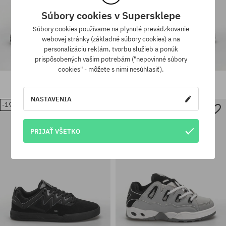
Súbory cookies v Supersklepe
Súbory cookies používame na plynulé prevádzkovanie
webovej stránky (základné súbory cookies) a na
personalizáciu reklám, tvorbu služieb a ponúk
prispôsobených vašim potrebám ("nepovinné súbory
cookies" - môžete s nimi nesúhlasiť).
Topánky Osiris G 2
Topánky Osiris G 2
93,90 €
84,90 €
93,90 €
75,90 €
NASTAVENIA
-19%
-18%
Dostupné veľkosti:
Dostupné veľkosti:
40.5; 41.5; 42.5; 43; 44; 45; 46;
PRIJAŤ VŠETKO
46
47