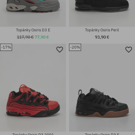
Topánky Osiris D3 E
Topánky Osiris Peril
117,90 €
77,90 €
93,90 €
-17%
-20%
Dostupné veľkosti:
Dostupné veľkosti:
42; 42.5
35.5
Topánky Osiris D3 2001
Topánky Osiris D3 E