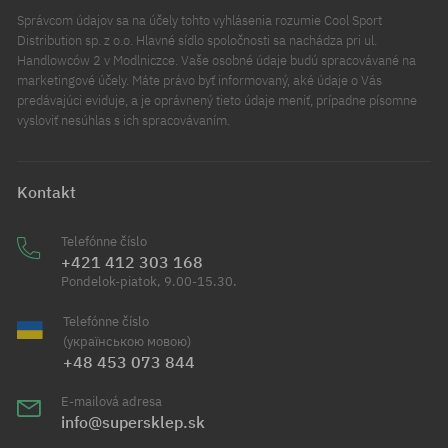
Správcom údajov sa na účely tohto vyhlásenia rozumie Cool Sport
Distribution sp. z o.o. Hlavné sídlo spoločnosti sa nachádza pri ul.
Handlowców 2 v Modlniczce. Vaše osobné údaje budú spracovávané na
marketingové účely. Máte právo byť informovaný, aké údaje o Vás
predávajúci eviduje, a je oprávnený tieto údaje meniť, prípadne písomne
vysloviť nesúhlas s ich spracovávaním.
Kontakt
Telefónne číslo
+421 412 303 168
Pondelok-piatok, 9.00-15.30.
Telefónne číslo
(українською мовою)
+48 453 073 844
E-mailová adresa
info@supersklep.sk