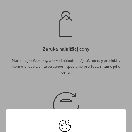
Záruka najnižšej ceny
Máme najlepšie ceny, ale keď náhodou nájdeš ten istý produkt v
inom e-shope a s nižšou cenou - špeciálne pre Teba znížime jeho
cenu!
30 dní na vrátenie tovaru