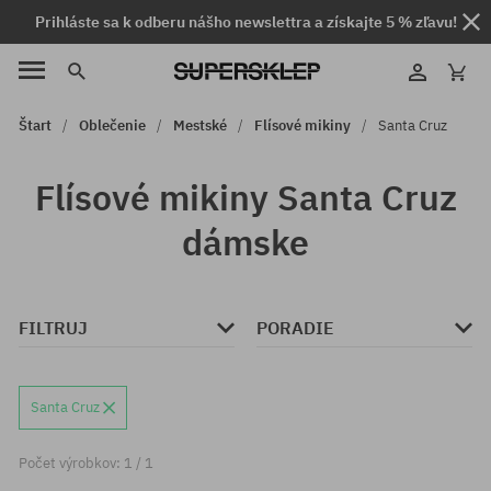
Prihláste sa k odberu nášho newslettra a získajte 5 % zľavu!
Štart
Oblečenie
Mestské
Flísové mikiny
Santa Cruz
Flísové mikiny Santa Cruz
dámske
FILTRUJ
PORADIE
Santa Cruz
Počet výrobkov: 1 / 1