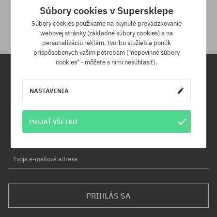
Súbory cookies v Supersklepe
Na vrátenie produktu máš 30 dní od dňa obdržania zásielky.
Súbory cookies používame na plynulé prevádzkovanie
webovej stránky (základné súbory cookies) a na
personalizáciu reklám, tvorbu služieb a ponúk
prispôsobených vašim potrebám ("nepovinné súbory
cookies" - môžete s nimi nesúhlasiť).
Newsletter
NASTAVENIA
Prihláste sa na odber nášho newsletteru a ako prvý sa dozviete o
nových produktoch a propagačných akciách!
PRIJAŤ VŠETKO
Navyše získaš zľavový kód -5 % na celú objednávku!
Tvoja e-mailová adresa
PRIHLÁS SA