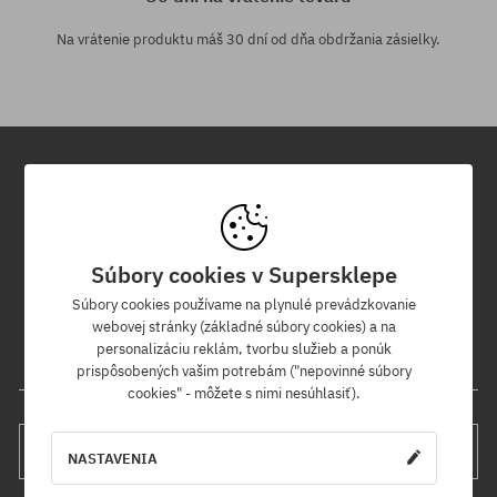
Na vrátenie produktu máš 30 dní od dňa obdržania zásielky.
Newsletter
Prihláste sa na odber nášho newsletteru a ako prvý sa dozviete o
Súbory cookies v Supersklepe
nových produktoch a propagačných akciách!
Navyše získaš zľavový kód -5 % na celú objednávku!
Súbory cookies používame na plynulé prevádzkovanie
webovej stránky (základné súbory cookies) a na
personalizáciu reklám, tvorbu služieb a ponúk
Tvoja e-mailová adresa
prispôsobených vašim potrebám ("nepovinné súbory
cookies" - môžete s nimi nesúhlasiť).
PRIHLÁS SA
NASTAVENIA