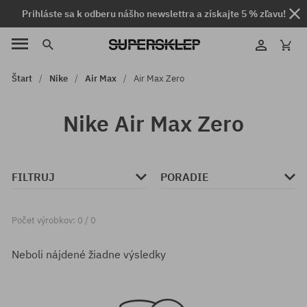
Prihláste sa k odberu nášho newslettra a získajte 5 % zľavu!
Štart
Nike
Air Max
Air Max Zero
Nike Air Max Zero
FILTRUJ
PORADIE
Počet výrobkov: 0 / 0
Neboli nájdené žiadne výsledky