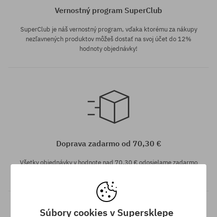
Vernostný program SuperClub
SuperClub je náš vernostný program, vďaka ktorému za nákupy
nezľavnených produktov môžeš dostať na svoj účet do 12%
hodnoty objednávky!
Dostupné veľkosti:
52
Doprava zadarmo od 70,30 €
Všetky objednávky v hodnote nad 70,30 € odosielame zadarmo
bez rozdielu na vybraný spôsob platby a doručenia.
Súbory cookies v Supersklepe