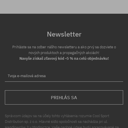
Newsletter
Prihláste sa na odber nášho newsletteru a ako prvý sa dozviete o
nových produktoch a propagačných akciách!
Navyše získaš zľavový kód -5 % na celú objednávku!
Tvoja e-mailová adresa
PRIHLÁS SA
Správcom údajov sa na účely tohto vyhlásenia rozumie Cool Sport
Distribution sp. z o.o. Hlavné sídlo spoločnosti sa nachádza pri ul.
Handlowców 2 v Modlniczce. Vaše osobné údaje budú spracovávané na