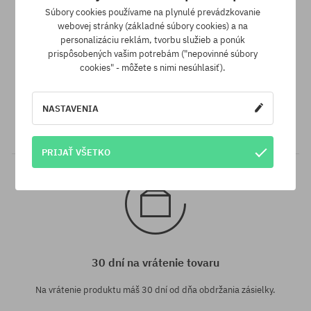
Súbory cookies používame na plynulé prevádzkovanie
webovej stránky (základné súbory cookies) a na
personalizáciu reklám, tvorbu služieb a ponúk
prispôsobených vašim potrebám ("nepovinné súbory
cookies" - môžete s nimi nesúhlasiť).
Záruka najnižšej ceny
Máme najlepšie ceny, ale keď náhodou nájdeš ten istý produkt v
NASTAVENIA
inom e-shope a s nižšou cenou - špeciálne pre Teba znížime jeho
cenu!
PRIJAŤ VŠETKO
30 dní na vrátenie tovaru
Na vrátenie produktu máš 30 dní od dňa obdržania zásielky.