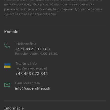
marketingové účely. Máte právo byť informovaný, aké údaje o Vás
predávajúci eviduje, a je oprávnený tieto údaje meniť, prípadne písomne
vysloviť nesúhlas s ich spracovávaním.
Kontakt
Telefónne číslo
+421 412 303 168
Pondelok-piatok, 9.00-15.30.
Telefónne číslo
(українською мовою)
+48 453 073 844
E-mailová adresa
info@supersklep.sk
Informácie