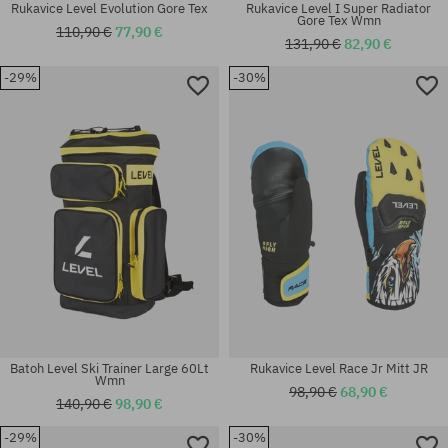
Rukavice Level Evolution Gore Tex
Rukavice Level I Super Radiator
Gore Tex Wmn
110,90 €
77,90 €
131,90 €
82,90 €
-29%
-30%
Dostupné veľkosti:
univerzálna veľkosť
M; M-L
Batoh Level Ski Trainer Large 60Lt
Rukavice Level Race Jr Mitt JR
Wmn
98,90 €
68,90 €
140,90 €
98,90 €
-29%
-30%
Dostupné veľkosti:
Dostupné veľkosti: