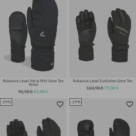
XS; S; S-M
XS; M
Rukavice Level Astra Mitt Gore Tex
Rukavice Level Evolution Gore Tex
Wmn
110,90 €
77,90 €
91,90 €
63,90 €
-29%
-29%
Dostupné veľkosti:
Dostupné veľkosti:
M; L
S-M