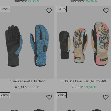
82,90 €
56,90 €
100,90 €
70,90 €
-29%
-31%
Dostupné veľkosti:
Dostupné veľkosti:
XS; S
XXS; XS; S; M; S-M
Rukavice Level I Highland
Rukavice Level Vertigo Pro Mitt
47,90 €
33,90 €
75,90 €
51,90 €
-30%
-30%
Dostupné veľkosti:
Dostupné veľkosti:
S; M; L; XL; M-L; S-M
XS; S; M