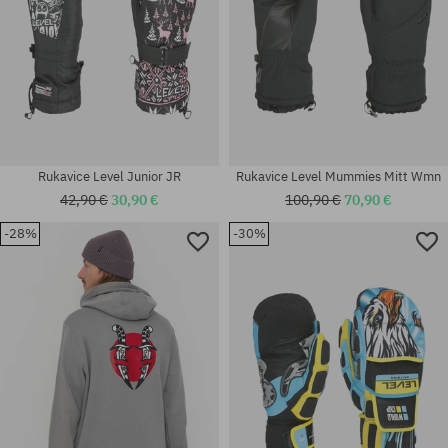
Rukavice Level Junior JR
Rukavice Level Mummies Mitt Wmn
42,90 €
30,90 €
100,90 €
70,90 €
-28%
-30%
Dostupné veľkosti:
Dostupné veľkosti:
S; M; L
M; L; M-L; S-M