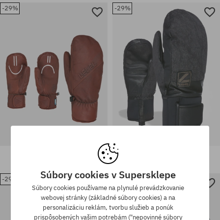
-29%
-29%
Dostupné veľkosti:
Dostupné veľkosti:
XS; S; S-M
S; M; L; XL
Rukavice Level Darth Mitt
Rukavice Level Rover Mitt
100,90 €
70,90 €
93,90 €
65,90 €
Súbory cookies v Supersklepe
-29%
-31%
Súbory cookies používame na plynulé prevádzkovanie
Dostupné veľkosti:
Dostupné veľkosti:
webovej stránky (základné súbory cookies) a na
L; XXL; 4XL
S-M
personalizáciu reklám, tvorbu služieb a ponúk
prispôsobených vašim potrebám ("nepovinné súbory