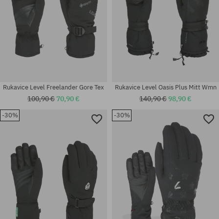
Rukavice Level Freelander Gore Tex
Rukavice Level Oasis Plus Mitt Wmn
100,90 €
70,90 €
140,90 €
98,90 €
-30%
-30%
Dostupné veľkosti:
Dostupné veľkosti:
XS; S; M; S-M
M; L; XL; XXL