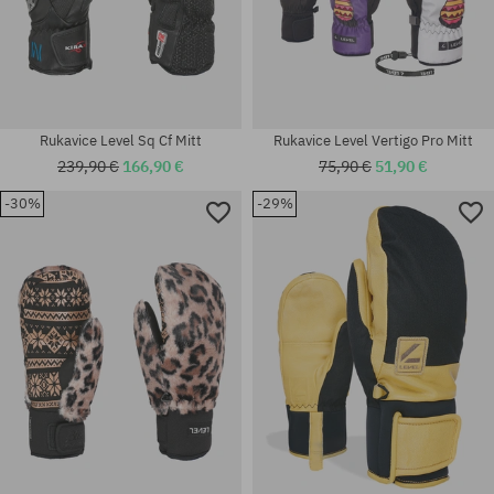
Rukavice Level Sq Cf Mitt
Rukavice Level Vertigo Pro Mitt
239,90 €
166,90 €
75,90 €
51,90 €
-30%
-29%
Dostupné veľkosti:
Dostupné veľkosti:
M; XL; M-L
M; XL; 3XL; M-L