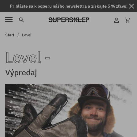
Prihláste sa k odberu nášho newslettra a získajte 5 % zľavu!
Štart
Level
Level -
Výpredaj