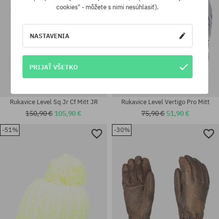
cookies" - môžete s nimi nesúhlasiť).
NASTAVENIA
PRIJAŤ VŠETKO
Rukavice Level Sq Jr Cf Mitt JR
Rukavice Level Vertigo Pro Mitt
150,90 €
105,90 €
75,90 €
51,90 €
-51%
-30%
Dostupné veľkosti:
Dostupné veľkosti:
M
S; M