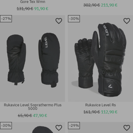
Gore Tex Wmn
302,90 €
211,90 €
131,90 €
91,90 €
-27%
-30%
Dostupné veľkosti:
Dostupné veľkosti:
S; M; L
S; M; M-L; S-M
Rukavice Level Soprathermo Plus
Rukavice Level Rs
5000
161,90 €
112,90 €
65,90 €
47,90 €
-30%
-29%
Dostupné veľkosti:
Dostupné veľkosti: