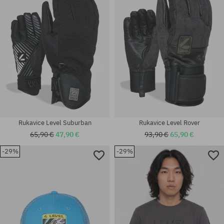
S
S
Rukavice Level Suburban
Rukavice Level Rover
65,90 €
47,90 €
93,90 €
65,90 €
-29%
-29%
Dostupné veľkosti:
Dostupné veľkosti:
M; L; XL
S; L