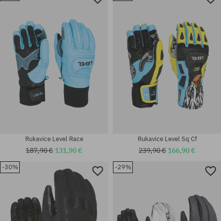
M; L; XL; XXL; M-L; S-M
S; S-M
Rukavice Level Race
Rukavice Level Sq Cf
187,90 €
131,90 €
239,90 €
166,90 €
-30%
-29%
Dostupné veľkosti:
univerzálna veľkosť
L