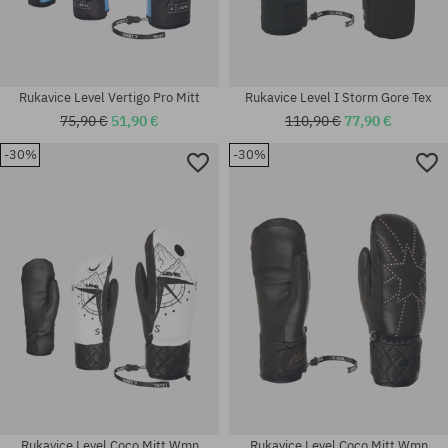
Rukavice Level Vertigo Pro Mitt
Rukavice Level I Storm Gore Tex
75,90 €
51,90 €
110,90 €
77,90 €
-30%
-30%
Dostupné veľkosti:
Dostupné veľkosti:
M-L
M
Rukavice Level Coco Mitt Wmn
Rukavice Level Coco Mitt Wmn