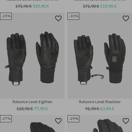
171,90 €
119,90 €
171,90 €
119,90 €
-29%
-30%
Dostupné veľkosti:
Dostupné veľkosti:
M
M-L
Rukavice Level Eighties
Rukavice Level Roadster
110,90 €
77,90 €
91,90 €
63,90 €
-27%
-29%
Dostupné veľkosti:
Dostupné veľkosti: