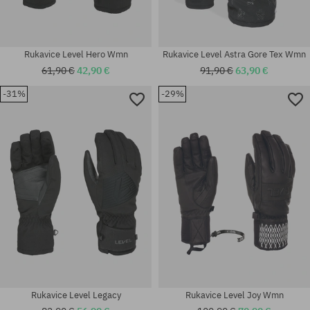
Rukavice Level Hero Wmn
Rukavice Level Astra Gore Tex Wmn
61,90 €
42,90 €
91,90 €
63,90 €
-31%
-29%
Dostupné veľkosti:
Dostupné veľkosti:
L; XL; XXL; S-M
S
Rukavice Level Legacy
Rukavice Level Joy Wmn