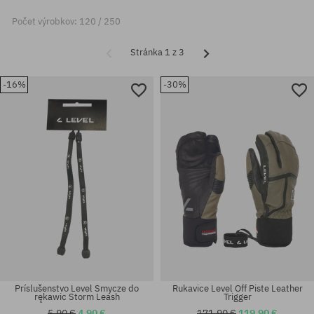
Počet výrobkov: 120 / 250
Stránka 1 z 3
-16%
-30%
Príslušenstvo Level Smycze do
Rukavice Level Off Piste Leather
rękawic Storm Leash
Trigger
5,90 €
4,90 €
171,90 €
119,90 €