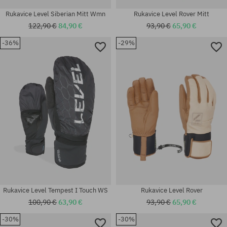
Rukavice Level Siberian Mitt Wmn
Rukavice Level Rover Mitt
122,90 €
84,90 €
93,90 €
65,90 €
-36%
-29%
Dostupné veľkosti:
Dostupné veľkosti:
M-L; S-M
XXS
Rukavice Level Tempest I Touch WS
Rukavice Level Rover
100,90 €
63,90 €
93,90 €
65,90 €
-30%
-30%