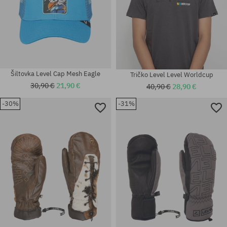
Šiltovka Level Cap Mesh Eagle
Tričko Level Level Worldcup
30,90 €
21,90 €
40,90 €
28,90 €
-30%
-31%
Dostupné veľkosti:
Dostupné veľkosti:
M; L; S-M
M; M-L