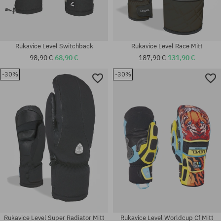
Rukavice Level Switchback
Rukavice Level Race Mitt
98,90 €
68,90 €
187,90 €
131,90 €
-30%
-30%
Dostupné veľkosti:
Dostupné veľkosti:
S; M; XL; M-L; S-M
XS; S; M; XL
Rukavice Level Super Radiator Mitt
Rukavice Level Worldcup Cf Mitt