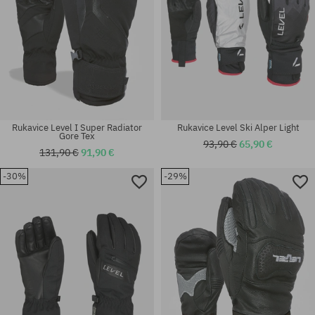
Rukavice Level I Super Radiator
Rukavice Level Ski Alper Light
Gore Tex
93,90 €
65,90 €
131,90 €
91,90 €
-30%
-29%
Dostupné veľkosti:
Dostupné veľkosti:
S
M; M-L; S-M