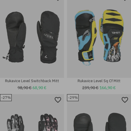
Dostupné veľkosti:
Dostupné veľkosti:
XS
M; L
Rukavice Level Switchback Mitt
Rukavice Level Sq Cf Mitt
98,90 €
68,90 €
239,90 €
166,90 €
-27%
-29%
Dostupné veľkosti:
Dostupné veľkosti:
S; M; L; XXL
M; M-L