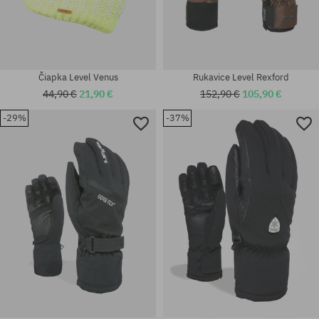
Čiapka Level Venus
Rukavice Level Rexford
44,90 €
21,90 €
152,90 €
105,90 €
-29%
-37%
Dostupné veľkosti:
Dostupné veľkosti:
L
XXS; S; M; XL