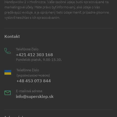
Handlowców 2 v Modlniczce. Vaše osobné údaje budú spracovávané na
marketingové účely. Máte právo byť informovaný, aké údaje o Vás
predávajúci eviduje, a je oprávnený tieto údaje meniť, prípadne písomne
vysloviť nesúhlas s ich spracovávaním.
Kontakt
Telefónne číslo
+421 412 303 168
Pondelok-piatok, 9.00-15.30.
Telefónne číslo
(українською мовою)
+48 453 073 844
E-mailová adresa
info@supersklep.sk