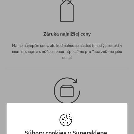
Záruka najnižšej ceny
Máme najlepšie ceny, ale keď náhodou nájdeš ten istý produkt v
inom e-shope a s nižšou cenou - špeciálne pre Teba znížime jeho
cenu!
30 dní na vrátenie tovaru
Na vrátenie produktu máš 30 dní od dňa obdržania zásielky.
Súbory cookies v Supersklepe