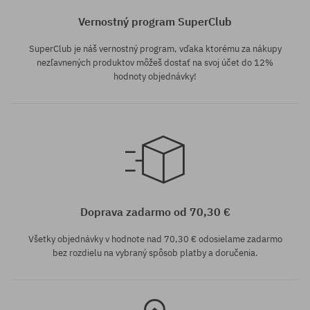
Vernostný program SuperClub
SuperClub je náš vernostný program, vďaka ktorému za nákupy
nezľavnených produktov môžeš dostať na svoj účet do 12%
hodnoty objednávky!
Dostupné veľkosti:
Dostupné veľkosti:
L; XL
M
Doprava zadarmo od 70,30 €
Všetky objednávky v hodnote nad 70,30 € odosielame zadarmo
bez rozdielu na vybraný spôsob platby a doručenia.