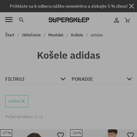
Prihláste sa k odberu nášho newslettra a získajte 5 % zľavu!
Štart
Oblečenie
Mestské
Košele
adidas
Košele adidas
FILTRUJ
PORADIE
adidas
Počet výrobkov: 2 / 2
-27%
-26%