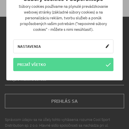
Súbory cookies používame na plynulé prevádzkovanie
webovej stránky (základné súbory cookies) a na
personalizáciu reklám, tvorbu služieb a ponúk
prispôsobených vašim potrebám ("nepovinné súbory
cookies" - môžete s nimi nesúhlasiť).
Newsletter
NASTAVENIA
Prihláste sa na odber nášho newsletteru a ako prvý sa dozviete o
nových produktoch a propagačných akciách!
Navyše získaš zľavový kód -5 % na celú objednávku!
PRIJAŤ VŠETKO
Tvoja e-mailová adresa
PRIHLÁS SA
Správcom údajov sa na účely tohto vyhlásenia rozumie Cool Sport
Distribution sp. z o.o. Hlavné sídlo spoločnosti sa nachádza pri ul.