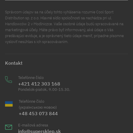
Správcom údajov sa na účely tohto vyhlásenia rozumie Cool Sport
Distribution sp. z o.o. Hlavné sídlo spoločnosti sa nachádza pri ul.
Handlowców 2 v Modlniczce. Vaše osobné údaje budú spracovávané na
marketingové účely. Máte právo byť informovaný, aké údaje o Vás
predávajúci eviduje, a je oprávnený tieto údaje meniť, prípadne písomne
vysloviť nesúhlas s ich spracovávaním.
Kontakt
Telefónne číslo
+421 412 303 168
Pondelok-piatok, 9.00-15.30.
Telefónne číslo
(українською мовою)
+48 453 073 844
E-mailová adresa
info@supersklep.sk