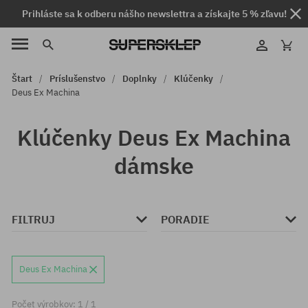
Prihláste sa k odberu nášho newslettra a získajte 5 % zľavu!
Štart
Príslušenstvo
Doplnky
Klúčenky
Deus Ex Machina
Klúčenky Deus Ex Machina
dámske
FILTRUJ
PORADIE
Deus Ex Machina
Počet výrobkov: 1 / 1