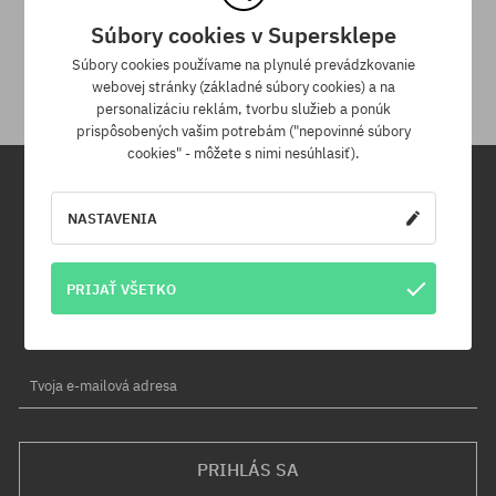
30 dní na vrátenie tovaru
Súbory cookies v Supersklepe
Na vrátenie produktu máš 30 dní od dňa obdržania zásielky.
Súbory cookies používame na plynulé prevádzkovanie
webovej stránky (základné súbory cookies) a na
personalizáciu reklám, tvorbu služieb a ponúk
prispôsobených vašim potrebám ("nepovinné súbory
cookies" - môžete s nimi nesúhlasiť).
Newsletter
NASTAVENIA
Prihláste sa na odber nášho newsletteru a ako prvý sa dozviete o
PRIJAŤ VŠETKO
nových produktoch a propagačných akciách!
Navyše získaš zľavový kód -5 % na celú objednávku!
Tvoja e-mailová adresa
PRIHLÁS SA