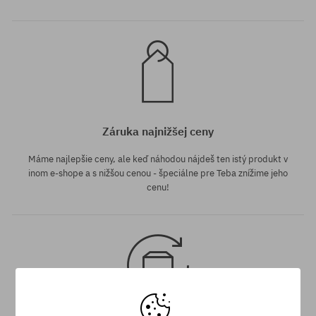
Záruka najnižšej ceny
Máme najlepšie ceny, ale keď náhodou nájdeš ten istý produkt v
inom e-shope a s nižšou cenou - špeciálne pre Teba znížime jeho
cenu!