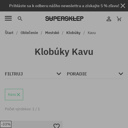
Prihláste sa k odberu nášho newslettra a získajte 5 % zľavu!
Štart
Oblečenie
Mestské
Klobúky
Kavu
Klobúky Kavu
FILTRUJ
PORADIE
Kavu
Počet výrobkov: 1 / 1
-33%