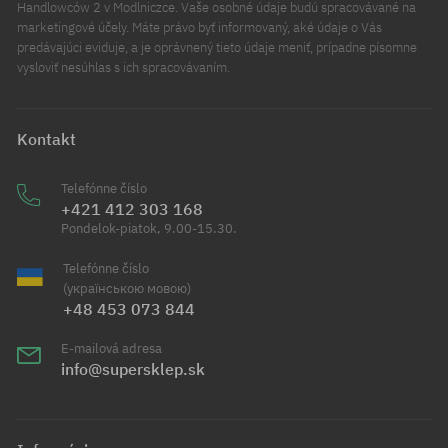
Handlowców 2 v Modlniczce. Vaše osobné údaje budú spracovávané na
marketingové účely. Máte právo byť informovaný, aké údaje o Vás
predávajúci eviduje, a je oprávnený tieto údaje meniť, prípadne písomne
vysloviť nesúhlas s ich spracovávaním.
Kontakt
Telefónne číslo
+421 412 303 168
Pondelok-piatok, 9.00-15.30.
Telefónne číslo
(українською мовою)
+48 453 073 844
E-mailová adresa
info@supersklep.sk