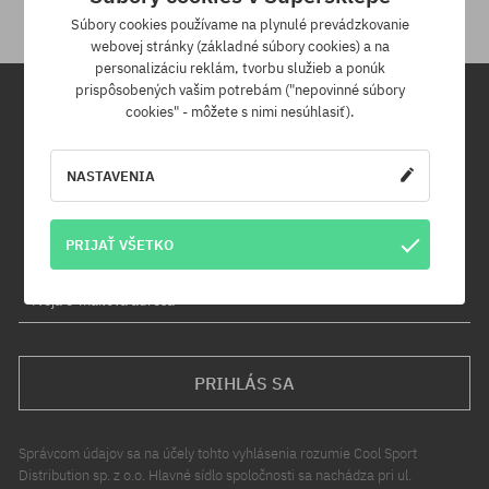
Súbory cookies používame na plynulé prevádzkovanie
webovej stránky (základné súbory cookies) a na
personalizáciu reklám, tvorbu služieb a ponúk
prispôsobených vašim potrebám ("nepovinné súbory
cookies" - môžete s nimi nesúhlasiť).
Newsletter
NASTAVENIA
Prihláste sa na odber nášho newsletteru a ako prvý sa dozviete o
nových produktoch a propagačných akciách!
Navyše získaš zľavový kód -5 % na celú objednávku!
PRIJAŤ VŠETKO
Tvoja e-mailová adresa
PRIHLÁS SA
Správcom údajov sa na účely tohto vyhlásenia rozumie Cool Sport
Distribution sp. z o.o. Hlavné sídlo spoločnosti sa nachádza pri ul.