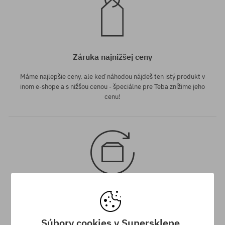
Záruka najnižšej ceny
Máme najlepšie ceny, ale keď náhodou nájdeš ten istý produkt v
inom e-shope a s nižšou cenou - špeciálne pre Teba znížime jeho
cenu!
30 dní na vrátenie tovaru
Na vrátenie produktu máš 30 dní od dňa obdržania zásielky.
Súbory cookies v Supersklepe