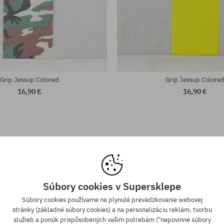
Grip Jessup Colored
Grip Jessup Colore
16,90 €
16,90 €
Súbory cookies v Supersklepe
Súbory cookies používame na plynulé prevádzkovanie webovej
stránky (základné súbory cookies) a na personalizáciu reklám, tvorbu
a zadarmo od 70,30 €
Záruka najnižšej c
služieb a ponúk prispôsobených vašim potrebám ("nepovinné súbory