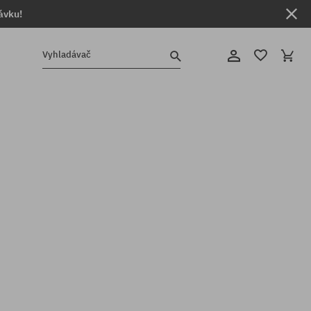
ávku!
Vyhladávač