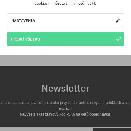
cookies" - môžete s nimi nesúhlasiť).
ednávky v hodnote nad 70,30 €
Máme najlepšie ceny, ale keď n
adarmo bez rozdielu na vybraný
ten istý produkt v inom e-shop
sob platby a doručenia.
cenou - špeciálne pre Teba zníži
NASTAVENIA
PRIJAŤ VŠETKO
eľkosť
univerzálna veľkosť
Newsletter
 sa na odber nášho newsletteru a ako prvý sa dozviete o nových produktoch a pr
akciách!
Navyše získaš zľavový kód -5 % na celú objednávku!