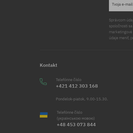
Tvoja e-mai
Správcom údajo
spoločnosti s
marketingové ú
údaje meniť, p
Kontakt
Telefónne číslo
+421 412 303 168
Pondelok-piatok, 9.00-15.30.
Telefónne číslo
(українською мовою)
+48 453 073 844