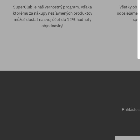
SuperClub je náš vernostný program, vďaka
Všetky obj
ktorému za nákupy nezľavnených produktov
odosielame z
môžeš dostať na svoj účet do 12% hodnoty
spô
objednávky!
univerzálna veľkosť
univerzálna v
Prihláste