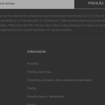
PRIHLÁS
lová adresa
v sa na účely tohto vyhlásenia rozumie Cool Sport Distribution sp. z o.o. Hlavné 
a nachádza pri ul. Handlowców 2 v Modlniczce. Vaše osobné údaje budú spracov
čely. Máte právo byť informovaný, aké údaje o Vás predávajúci eviduje, a je opr
rípadne písomne vysloviť nesúhlas s ich spracovávaním.
Informácie
Pravidlá
Politika súkromia
Expedícia, dodanie, doba realizácie objednávky
Platby
Návraty tovaru, reklamácie
Pomoc