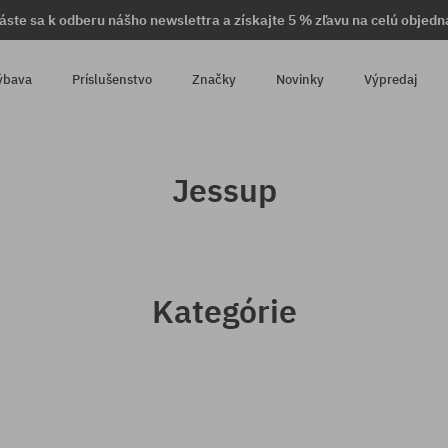
láste sa k odberu nášho newslettra a získajte 5 % zľavu na celú objedn
ýbava
Príslušenstvo
Značky
Novinky
Výpredaj
Jessup
Kategórie