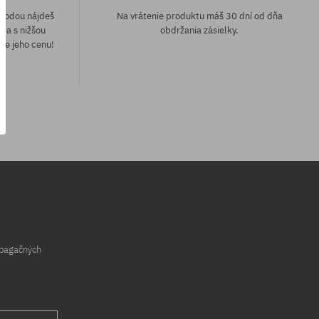
áhodou nájdeš
Na vrátenie produktu máš 30 dní od dňa
e a s nižšou
obdržania zásielky.
me jeho cenu!
univerzálna veľkosť
opagačných