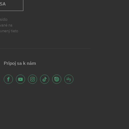
 SA
sídlo
ávané na
ávnený tieto
Pripoj sa k nám