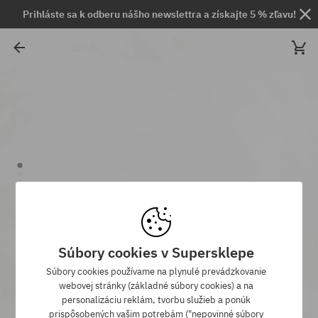
Prihláste sa k odberu nášho newslettra a získajte 5 % zľavu!
Súbory cookies v Supersklepe
Súbory cookies používame na plynulé prevádzkovanie
webovej stránky (základné súbory cookies) a na
personalizáciu reklám, tvorbu služieb a ponúk
prispôsobených vašim potrebám ("nepovinné súbory