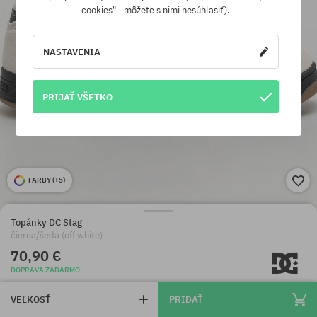
cookies" - môžete s nimi nesúhlasiť).
NASTAVENIA
PRIJAŤ VŠETKO
FARBY (
+5
)
Topánky DC Stag
čierna/šedá (off white)
70,90 €
DOPRAVA ZADARMO
VEĽKOSŤ
PRIDAŤ