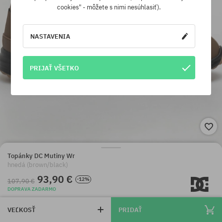
cookies" - môžete s nimi nesúhlasiť).
NASTAVENIA
PRIJAŤ VŠETKO
Topánky DC Mutiny Wr
hnedá (brown/black)
93,90 €
-12%
107,90 €
DOPRAVA ZADARMO
VEĽKOSŤ
PRIDAŤ