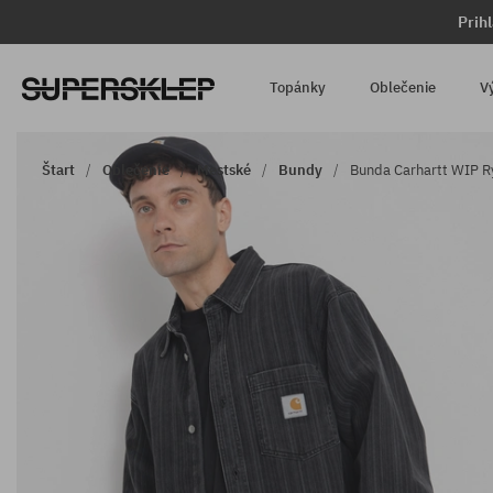
Prih
Topánky
Oblečenie
V
Štart
Oblečenie
Mestské
Bundy
Bunda Carhartt WIP Ry