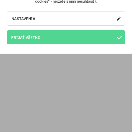
cookies" - môžete s nimi nesúhlasiť).
NASTAVENIA
PRIJAŤ VŠETKO