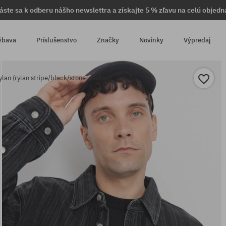
láste sa k odberu nášho newslettra a získajte 5 % zľavu na celú objedn
ýbava
Príslušenstvo
Značky
Novinky
Výpredaj
lan (rylan stripe/black/stone washed)