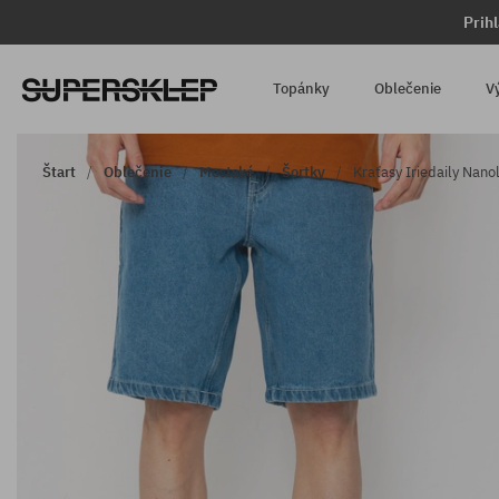
Prih
Topánky
Oblečenie
V
Štart
Oblečenie
Mestské
Šortky
Kraťasy Iriedaily Nanol