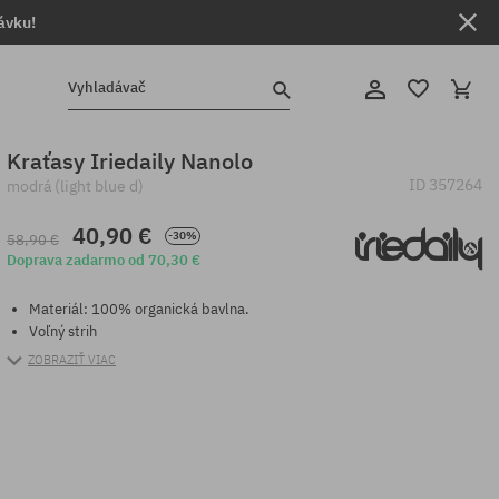
ávku!
Vyhladávač
Kraťasy Iriedaily Nanolo
ID
357264
modrá (light blue d)
40,90 €
-30%
58,90 €
Doprava zadarmo od 70,30 €
Materiál: 100% organická bavlna.
Voľný strih
ZOBRAZIŤ VIAC