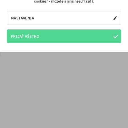
cookies" - môžete s nimi nesúhlasiť).
NASTAVENIA
PRIJAŤ VŠETKO