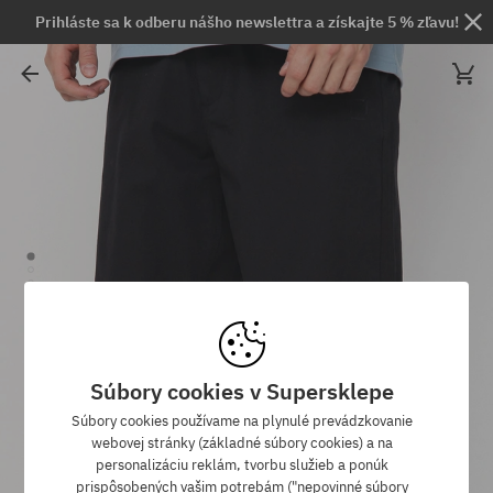
Prihláste sa k odberu nášho newslettra a získajte 5 % zľavu!
Súbory cookies v Supersklepe
Súbory cookies používame na plynulé prevádzkovanie
webovej stránky (základné súbory cookies) a na
personalizáciu reklám, tvorbu služieb a ponúk
prispôsobených vašim potrebám ("nepovinné súbory