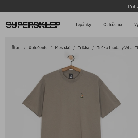
Prih
Topánky
Oblečenie
V
Štart
Oblečenie
Mestské
Trička
Tričko Iriedaily What 