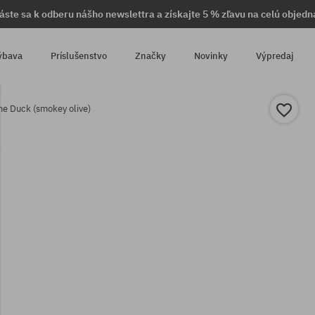
láste sa k odberu nášho newslettra a získajte 5 % zľavu na celú objedn
ýbava
Príslušenstvo
Značky
Novinky
Výpredaj
The Duck (smokey olive)