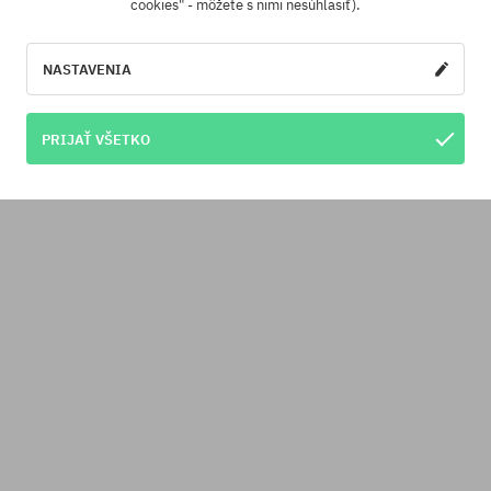
cookies" - môžete s nimi nesúhlasiť).
NASTAVENIA
PRIJAŤ VŠETKO