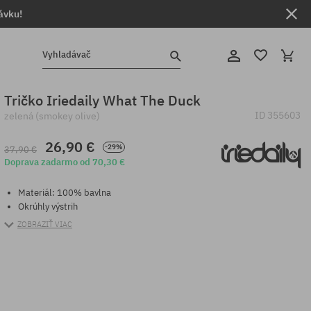
ávku!
Vyhladávač
Tričko Iriedaily What The Duck
ID
355603
zelená (smokey olive)
26,90 €
-29%
37,90 €
Doprava zadarmo od 70,30 €
Materiál: 100% bavlna
Okrúhly výstrih
ZOBRAZIŤ VIAC