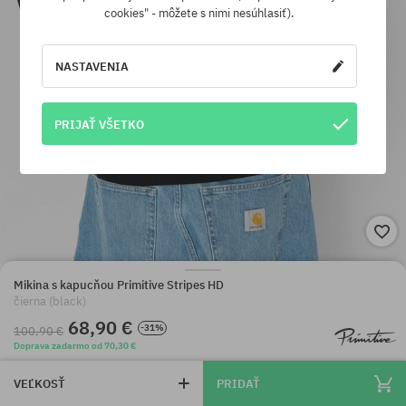
cookies" - môžete s nimi nesúhlasiť).
NASTAVENIA
PRIJAŤ VŠETKO
Mikina s kapucňou Primitive Stripes HD
čierna (black)
68,90 €
-31%
100,90 €
Doprava zadarmo od 70,30 €
VEĽKOSŤ
PRIDAŤ