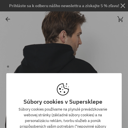
Prihláste sa k odberu nášho newslettra a získajte 5 % zľavu!
Súbory cookies v Supersklepe
Súbory cookies používame na plynulé prevádzkovanie
webovej stránky (základné súbory cookies) a na
personalizáciu reklám, tvorbu služieb a ponúk
prispôsobených vašim potrebám ("nepovinné súbory