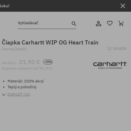
ávku!
Vyhladávač
Čiapka Carhartt WIP OG Heart Train
ID
345808
čierna (black)
21,90 €
-29%
30,90 €
Doprava zadarmo od 70,30 €
Materiál: 100% akryl
Teplý a pohodlný
ZOBRAZIŤ VIAC