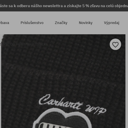
láste sa k odberu nášho newslettra a získajte 5 % zľavu na celú objedn
ýbava
Príslušenstvo
Značky
Novinky
Výpredaj
t WIP OG Heart Train (black)