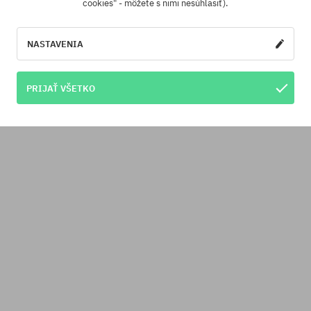
cookies" - môžete s nimi nesúhlasiť).
NASTAVENIA
PRIJAŤ VŠETKO