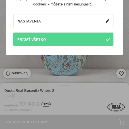
cookies" - môžete s nimi nesúhlasiť).
NASTAVENIA
PRIJAŤ VŠETKO
FARBY (
+15
)
Doska Real Busenitz Where S
(multi)
72,90 €
-12%
82,90 €
DOPRAVA ZADARMO
VÝROBOK BOL PREDANÝ