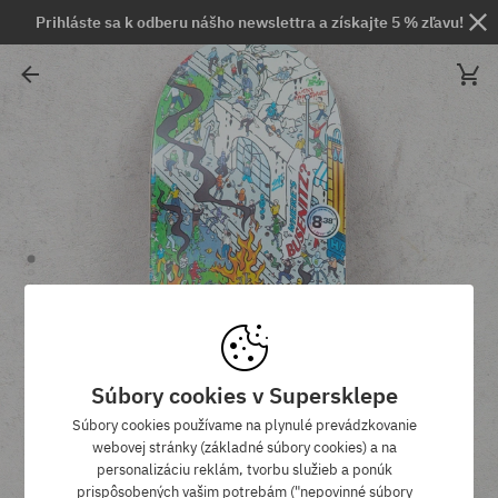
Prihláste sa k odberu nášho newslettra a získajte 5 % zľavu!
Súbory cookies v Supersklepe
Súbory cookies používame na plynulé prevádzkovanie
webovej stránky (základné súbory cookies) a na
personalizáciu reklám, tvorbu služieb a ponúk
prispôsobených vašim potrebám ("nepovinné súbory