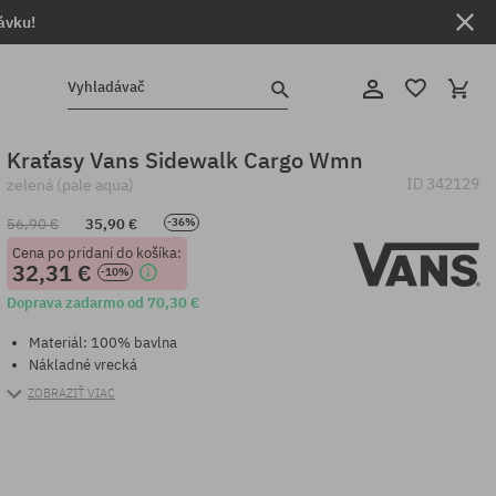
ávku!
Vyhladávač
Kraťasy Vans Sidewalk Cargo Wmn
ID
342129
zelená (pale aqua)
56,90 €
35,90 €
-36%
Cena po pridaní do košíka:
32,31 €
-10%
Doprava zadarmo od 70,30 €
Materiál: 100% bavlna
Nákladné vrecká
ZOBRAZIŤ VIAC