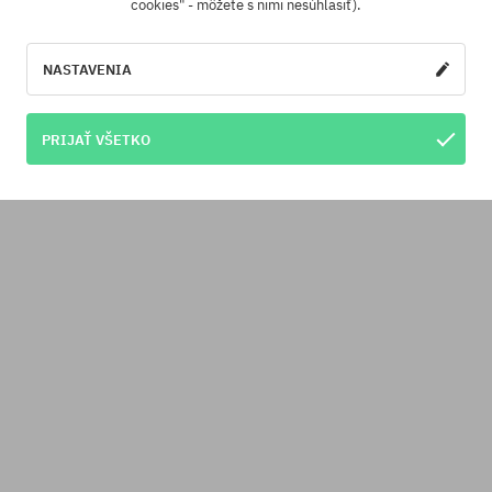
cookies" - môžete s nimi nesúhlasiť).
NASTAVENIA
PRIJAŤ VŠETKO