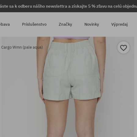
láste sa k odberu nášho newslettra a získajte 5 % zľavu na celú objedn
ýbava
Príslušenstvo
Značky
Novinky
Výpredaj
k Cargo Wmn (pale aqua)