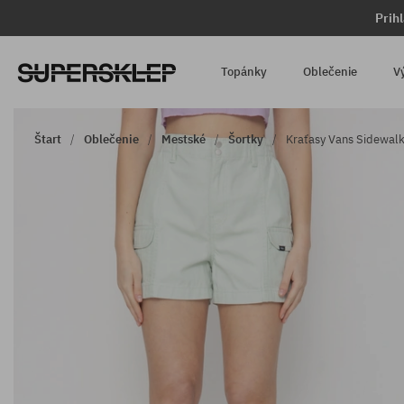
Prih
Topánky
Oblečenie
V
Štart
Oblečenie
Mestské
Šortky
Kraťasy Vans Sidewal