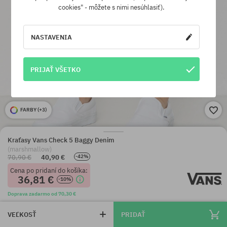
cookies" - môžete s nimi nesúhlasiť).
NASTAVENIA
PRIJAŤ VŠETKO
FARBY (
+3
)
Kraťasy Vans Check 5 Baggy Denim
(marshmallow)
70,90 €
40,90 €
-42%
Cena po pridaní do košíka:
36,81 €
-10%
Doprava zadarmo od 70,30 €
VEĽKOSŤ
PRIDAŤ