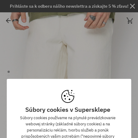
Prihláste sa k odberu nášho newslettra a získajte 5 % zľavu!
Súbory cookies v Supersklepe
Súbory cookies používame na plynulé prevádzkovanie
webovej stránky (základné súbory cookies) a na
personalizáciu reklám, tvorbu služieb a ponúk
prispôsobených vašim potrebám ("nepovinné súbory