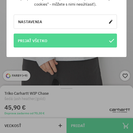
cookies" - môžete s nimi nesúhlasiť).
NASTAVENIA
PRIJAŤ VŠETKO
FARBY (
+9
)
Triko Carhartt WIP Chase
šedá (ash heather/gold)
45,90 €
Doprava zadarmo od 70,30 €
VEĽKOSŤ
PRIDAŤ