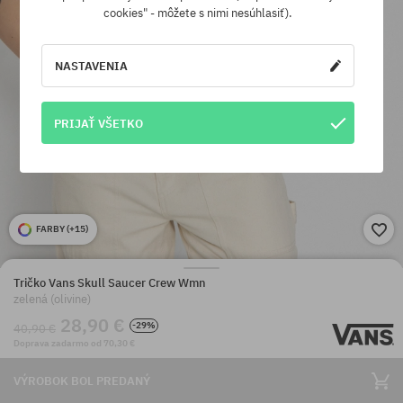
cookies" - môžete s nimi nesúhlasiť).
NASTAVENIA
PRIJAŤ VŠETKO
FARBY (
+15
)
Tričko Vans Skull Saucer Crew Wmn
zelená (olivine)
28,90 €
-29%
40,90 €
Doprava zadarmo od 70,30 €
VÝROBOK BOL PREDANÝ