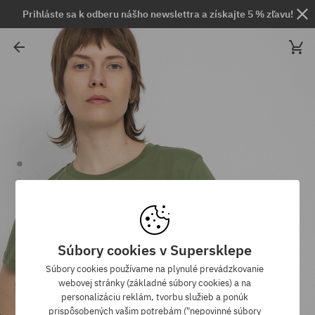
Prihláste sa k odberu nášho newslettra a získajte 5 % zľavu!
Súbory cookies v Supersklepe
Súbory cookies používame na plynulé prevádzkovanie
webovej stránky (základné súbory cookies) a na
personalizáciu reklám, tvorbu služieb a ponúk
prispôsobených vašim potrebám ("nepovinné súbory