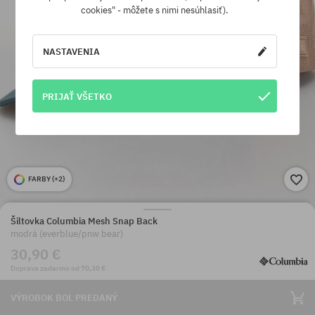
cookies" - môžete s nimi nesúhlasiť).
NASTAVENIA
PRIJAŤ VŠETKO
FARBY (
+2
)
Šiltovka Columbia Mesh Snap Back
modrá (everblue/pnw bear)
30,90 €
Doprava zadarmo od 70,30 €
VÝROBOK BOL PREDANÝ