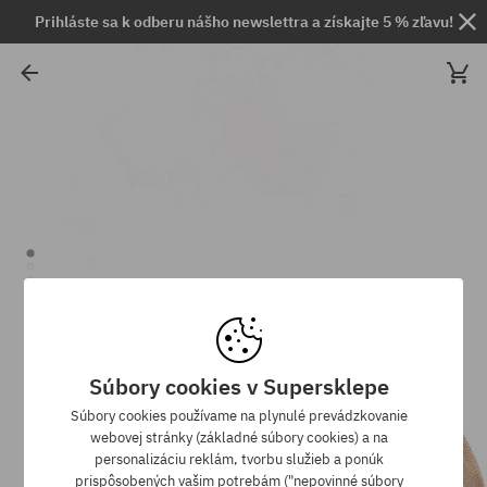
Prihláste sa k odberu nášho newslettra a získajte 5 % zľavu!
Súbory cookies v Supersklepe
Súbory cookies používame na plynulé prevádzkovanie
webovej stránky (základné súbory cookies) a na
personalizáciu reklám, tvorbu služieb a ponúk
prispôsobených vašim potrebám ("nepovinné súbory