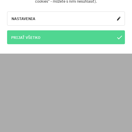
cookies" - môžete s nimi nesúhlasiť).
NASTAVENIA
PRIJAŤ VŠETKO