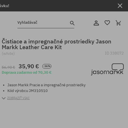
ávku!
Vyhladávač
Čistiace a impregnačné prostriedky Jason
Markk Leather Care Kit
ID
338072
(white)
35,90 €
-36%
56,90 €
Doprava zadarmo od 70,30 €
Jason Markk Pracie a impregnačné prostriedky
Kód výrobcu JM310510
ZOBRAZIŤ VIAC