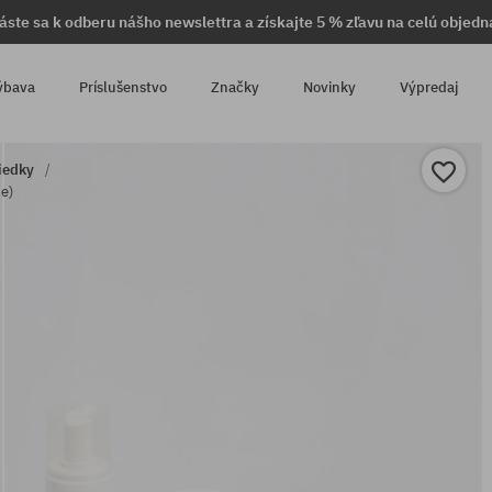
láste sa k odberu nášho newslettra a získajte 5 % zľavu na celú objedn
ýbava
Príslušenstvo
Značky
Novinky
Výpredaj
iedky
te)