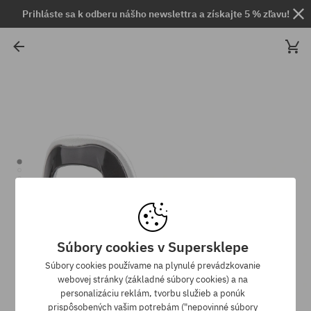
Prihláste sa k odberu nášho newslettra a získajte 5 % zľavu!
Súbory cookies v Supersklepe
Súbory cookies používame na plynulé prevádzkovanie
webovej stránky (základné súbory cookies) a na
personalizáciu reklám, tvorbu služieb a ponúk
prispôsobených vašim potrebám ("nepovinné súbory