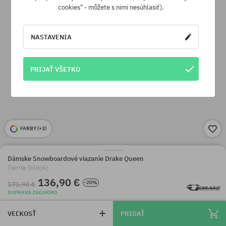
cookies" - môžete s nimi nesúhlasiť).
NASTAVENIA
PRIJAŤ VŠETKO
FARBY (
+3
)
Dámske Snowboardové viazanie Drake Queen
čierna (black)
136,90 €
-20%
171,90 €
DOPRAVA ZADARMO
VEĽKOSŤ
PRIDAŤ