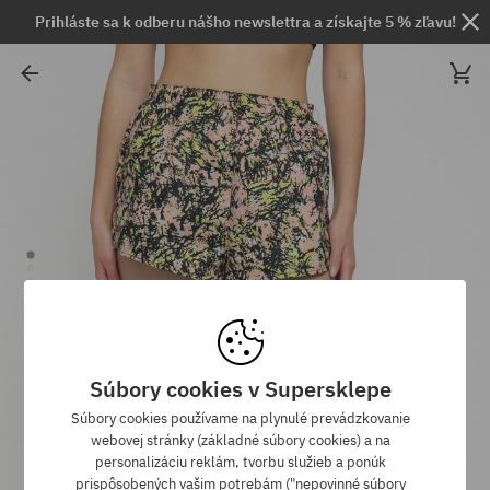
Prihláste sa k odberu nášho newslettra a získajte 5 % zľavu!
Súbory cookies v Supersklepe
Súbory cookies používame na plynulé prevádzkovanie
webovej stránky (základné súbory cookies) a na
personalizáciu reklám, tvorbu služieb a ponúk
prispôsobených vašim potrebám ("nepovinné súbory