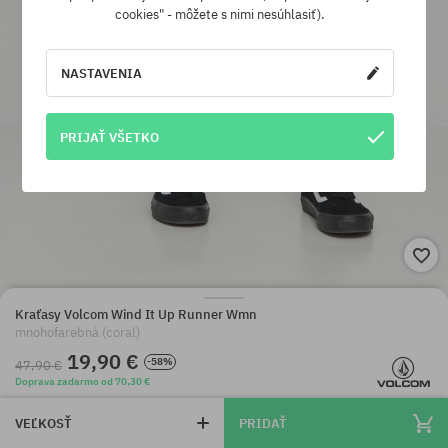
cookies" - môžete s nimi nesúhlasiť).
NASTAVENIA
PRIJAŤ VŠETKO
Kraťasy Volcom Wind It Up Runner Wmn
mnohofarebná (coral)
19,90 €
-58%
47,90 €
Doprava zadarmo od 70,30 €
VEĽKOSŤ
PRIDAŤ