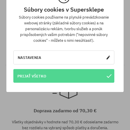
163; 175
140
Súbory cookies v Supersklepe
Súbory cookies používame na plynulé prevádzkovanie
webovej stránky (základné súbory cookies) a na
personalizáciu reklám, tvorbu služieb a ponúk
Vernostný program SuperClub
prispôsobených vašim potrebám ("nepovinné súbory
cookies" - môžete s nimi nesúhlasiť).
SuperClub je náš vernostný program, vďaka ktorému za nákupy
nezľavnených produktov môžeš dostať na svoj účet do 12%
hodnoty objednávky!
NASTAVENIA
PRIJAŤ VŠETKO
Dostupné veľkosti:
163
Doprava zadarmo od 70,30 €
Všetky objednávky v hodnote nad 70,30 € odosielame zadarmo
bez rozdielu na vybraný spôsob platby a doručenia.