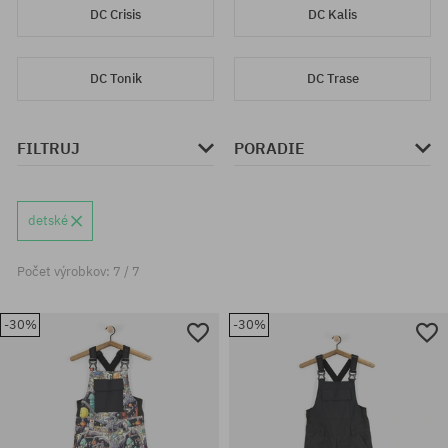
DC Crisis
DC Kalis
DC Tonik
DC Trase
FILTRUJ
PORADIE
detské
Počet výrobkov: 7 / 7
-30%
-30%