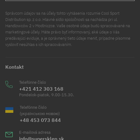
Správcom údajov sa na účely tohto vyhlásenia rozumie Cool Sport
Distribution sp. z o.o. Hlavné sídlo spoločnosti sa nachádza pri ul.
Handlowców 2 v Modlniczce. Vaše osobné údaje budú spracovávané na
marketingové účely. Máte právo byť informovaný, aké údaje o Vás
predávajúci eviduje, a je oprávnený tieto údaje meniť, prípadne písomne
vysloviť nesúhlas s ich spracovávaním.
Kontakt
Telefónne číslo
+421 412 303 168
Pondelok-piatok, 9.00-15.30.
Telefónne číslo
(українською мовою)
+48 453 073 844
E-mailová adresa
info@supersklep.sk