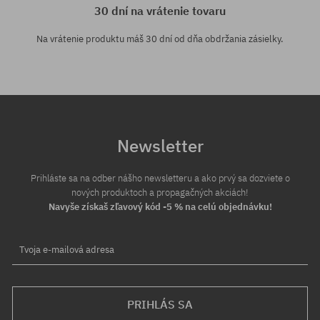
30 dní na vrátenie tovaru
Na vrátenie produktu máš 30 dní od dňa obdržania zásielky.
Newsletter
Prihláste sa na odber nášho newsletteru a ako prvý sa dozviete o
nových produktoch a propagačných akciách!
Navyše získaš zľavový kód -5 % na celú objednávku!
Tvoja e-mailová adresa
PRIHLÁS SA