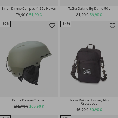
Batoh Dakine Campus M 25L Hawaii
Taška Dakine Eq Duffle 50L
79,90 €
51,90 €
81,90 €
56,90 €
-30%
-34%
univerzálna veľkosť
univerzálna veľkosť
Prilba Dakine Charger
Taška Dakine Journey Mini
Crossbody
151,90 €
105,90 €
46,90 €
30,90 €