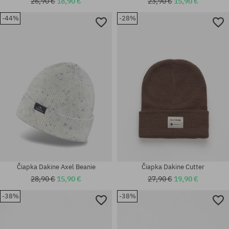
26,90 €
18,90 €
23,90 €
15,90 €
-44%
-28%
univerzálna veľkosť
univerzálna veľkosť
Čiapka Dakine Axel Beanie
Čiapka Dakine Cutter
28,90 €
15,90 €
27,90 €
19,90 €
-38%
-38%
univerzálna veľkosť
univerzálna veľkosť