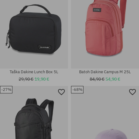
Taška Dakine Lunch Box 5L
Batoh Dakine Campus M 25L
29,90 €
19,90 €
84,90 €
54,90 €
-27%
-68%
Dostupné veľkosti:
L-XL; M-L
univerzálna veľkosť