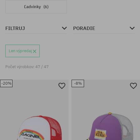
Ľadvinky
(6)
FILTRUJ
PORADIE
Len výpredaj
Počet výrobkov: 47 / 47
-20%
-8%