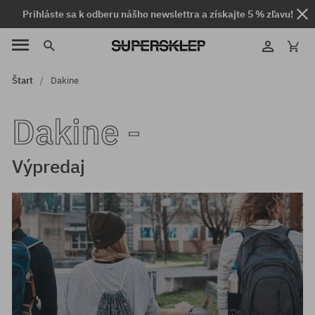
Prihláste sa k odberu nášho newslettra a získajte 5 % zľavu!
Štart
Dakine
Dakine -
Výpredaj