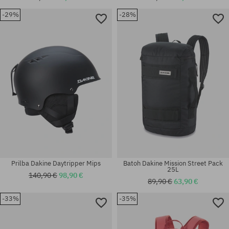
-29%
-28%
Dostupné veľkosti:
L-XL; S-M
univerzálna veľkosť
Prilba Dakine Daytripper Mips
Batoh Dakine Mission Street Pack
25L
140,90 €
98,90 €
89,90 €
63,90 €
-33%
-35%
univerzálna veľkosť
univerzálna veľkosť