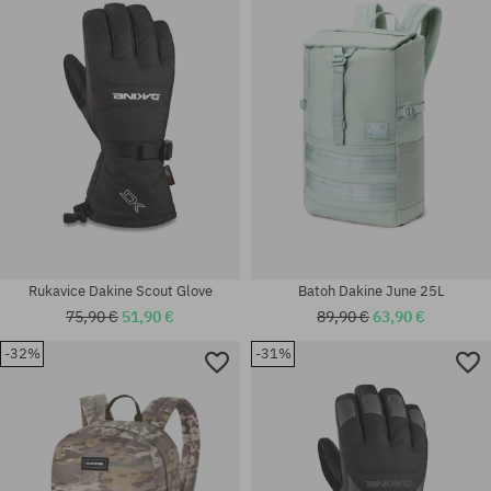
univerzálna veľkosť
M-L
Rukavice Dakine Scout Glove
Batoh Dakine June 25L
75,90 €
51,90 €
89,90 €
63,90 €
-32%
-31%
univerzálna veľkosť
univerzálna veľkosť