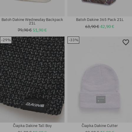
Batoh Dakine Wednesday Backpack
Batoh Dakine 365 Pack 21L
21L
63,90 €
42,90 €
79,90 €
51,90 €
-29%
-33%
Dostupné veľkosti:
univerzálna veľkosť
XL
Čiapka Dakine Tall Boy
Čiapka Dakine Cutter