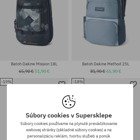
Batoh Dakine Mission 18L
Batoh Dakine Method 25L
65,90 €
51,90 €
81,90 €
65,90 €
-19%
-18%
univerzálna veľkosť
univerzálna veľkosť
Súbory cookies v Supersklepe
Súbory cookies používame na plynulé prevádzkovanie
webovej stránky (základné súbory cookies) a na
personalizáciu reklám, tvorbu služieb a ponúk