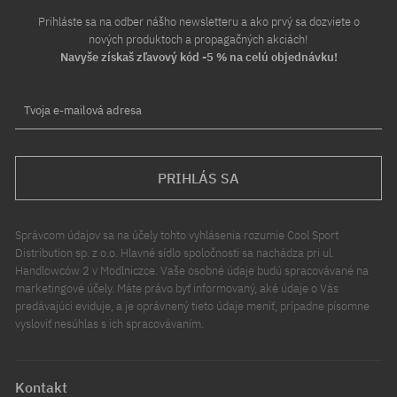
Prihláste sa na odber nášho newsletteru a ako prvý sa dozviete o
nových produktoch a propagačných akciách!
Navyše získaš zľavový kód -5 % na celú objednávku!
Tvoja e-mailová adresa
PRIHLÁS SA
Správcom údajov sa na účely tohto vyhlásenia rozumie Cool Sport
Distribution sp. z o.o. Hlavné sídlo spoločnosti sa nachádza pri ul.
Handlowców 2 v Modlniczce. Vaše osobné údaje budú spracovávané na
marketingové účely. Máte právo byť informovaný, aké údaje o Vás
predávajúci eviduje, a je oprávnený tieto údaje meniť, prípadne písomne
vysloviť nesúhlas s ich spracovávaním.
Kontakt