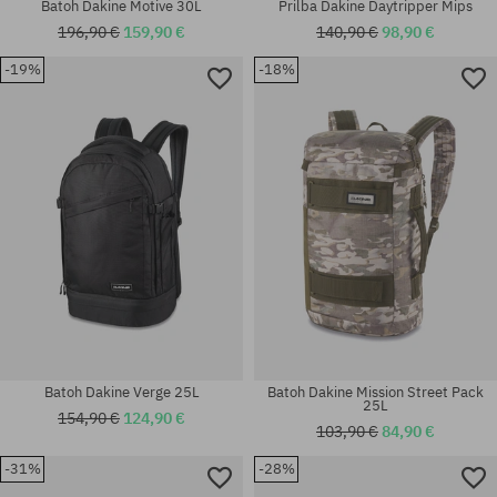
Batoh Dakine Motive 30L
Prilba Dakine Daytripper Mips
196,90 €
159,90 €
140,90 €
98,90 €
-19%
-18%
univerzálna veľkosť
univerzálna veľkosť
Batoh Dakine Verge 25L
Batoh Dakine Mission Street Pack
25L
154,90 €
124,90 €
103,90 €
84,90 €
-31%
-28%
Dostupné veľkosti: