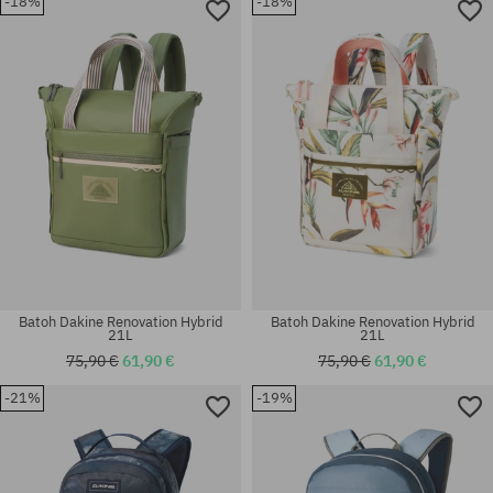
-18%
-18%
univerzálna veľkosť
univerzálna veľkosť
Batoh Dakine Renovation Hybrid
Batoh Dakine Renovation Hybrid
21L
21L
75,90 €
61,90 €
75,90 €
61,90 €
-21%
-19%
Dostupné veľkosti:
L-XL
univerzálna veľkosť