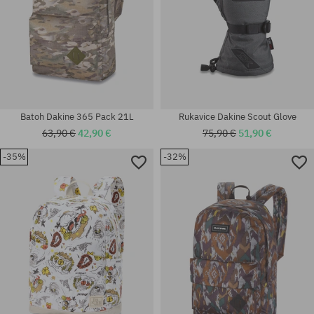
Batoh Dakine 365 Pack 21L
Rukavice Dakine Scout Glove
63,90 €
42,90 €
75,90 €
51,90 €
-35%
-32%
Dostupné veľkosti:
XL
univerzálna veľkosť