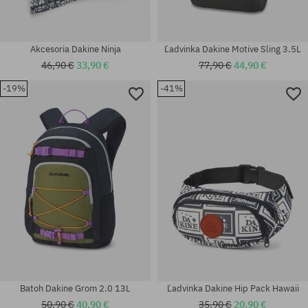
Akcesoria Dakine Ninja
Ľadvinka Dakine Motive Sling 3.5L
46,90 €
33,90 €
77,90 €
44,90 €
-19%
-41%
univerzálna veľkosť
univerzálna veľkosť
Batoh Dakine Grom 2.0 13L
Ľadvinka Dakine Hip Pack Hawaii
50,90 €
40,90 €
35,90 €
20,90 €