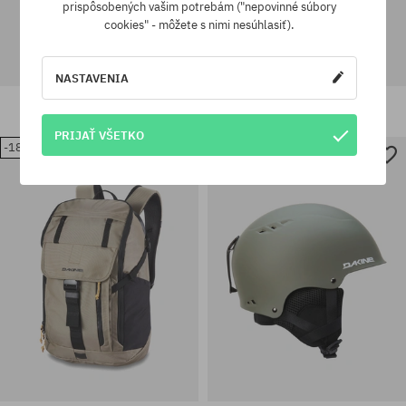
prispôsobených vašim potrebám ("nepovinné súbory
cookies" - môžete s nimi nesúhlasiť).
NASTAVENIA
Batoh Dakine Grom 23L
Batoh Dakine Verge 25L
70,90 €
56,90 €
194,90 €
157,90 €
PRIJAŤ VŠETKO
-18%
-29%
univerzálna veľkosť
univerzálna veľkosť