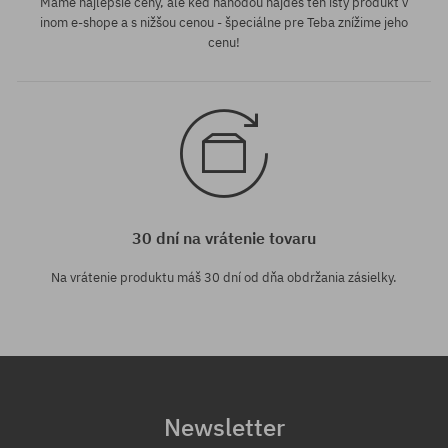
Máme najlepšie ceny, ale keď náhodou nájdeš ten istý produkt v
inom e-shope a s nižšou cenou - špeciálne pre Teba znížime jeho
cenu!
30 dní na vrátenie tovaru
Na vrátenie produktu máš 30 dní od dňa obdržania zásielky.
Newsletter