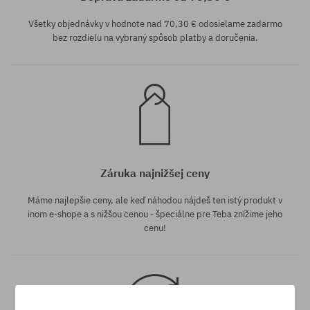
Všetky objednávky v hodnote nad 70,30 € odosielame zadarmo
bez rozdielu na vybraný spôsob platby a doručenia.
Záruka najnižšej ceny
Máme najlepšie ceny, ale keď náhodou nájdeš ten istý produkt v
inom e-shope a s nižšou cenou - špeciálne pre Teba znížime jeho
cenu!