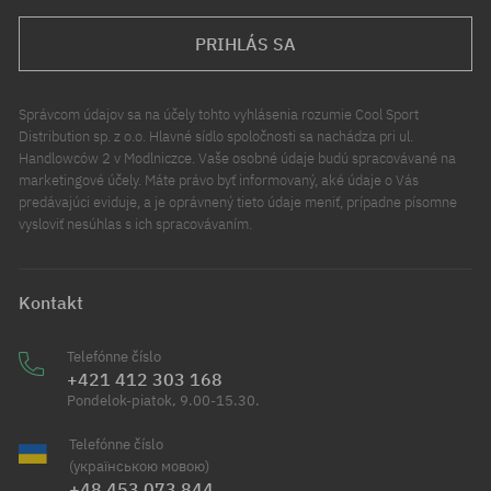
PRIHLÁS SA
Správcom údajov sa na účely tohto vyhlásenia rozumie Cool Sport
Distribution sp. z o.o. Hlavné sídlo spoločnosti sa nachádza pri ul.
Handlowców 2 v Modlniczce. Vaše osobné údaje budú spracovávané na
marketingové účely. Máte právo byť informovaný, aké údaje o Vás
predávajúci eviduje, a je oprávnený tieto údaje meniť, prípadne písomne
vysloviť nesúhlas s ich spracovávaním.
Kontakt
Telefónne číslo
+421 412 303 168
Pondelok-piatok, 9.00-15.30.
Telefónne číslo
(українською мовою)
+48 453 073 844