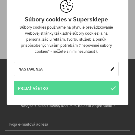
Súbory cookies v Supersklepe
30 dní na vrátenie tovaru
Súbory cookies používame na plynulé prevádzkovanie
webovej stránky (základné súbory cookies) a na
Na vrátenie produktu máš 30 dní od dňa obdržania zásielky.
personalizáciu reklám, tvorbu služieb a ponúk
prispôsobených vašim potrebám ("nepovinné súbory
cookies" - môžete s nimi nesúhlasiť).
NASTAVENIA
Newsletter
PRIJAŤ VŠETKO
Prihláste sa na odber nášho newsletteru a ako prvý sa dozviete o
nových produktoch a propagačných akciách!
Navyše získaš zľavový kód -5 % na celú objednávku!
Tvoja e-mailová adresa