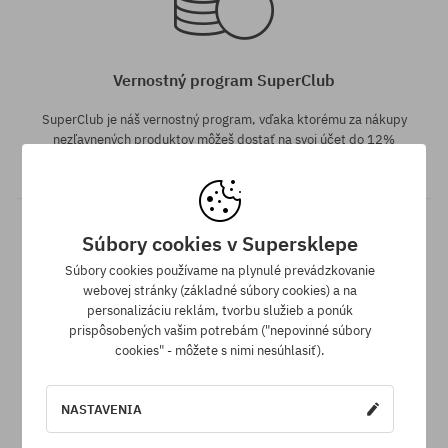
Vernostný program SuperClub
SuperClub je náš vernostný program, vďaka ktorému za nákupy
nezľavnených produktov môžeš dostať na svoj účet do 12%
hodnoty objednávky!
Súbory cookies v Supersklepe
Súbory cookies používame na plynulé prevádzkovanie
webovej stránky (základné súbory cookies) a na
personalizáciu reklám, tvorbu služieb a ponúk
prispôsobených vašim potrebám ("nepovinné súbory
univerzálna veľkosť
cookies" - môžete s nimi nesúhlasiť).
Doprava zadarmo od 70,30 €
Všetky objednávky v hodnote nad 70,30 € odosielame zadarmo
NASTAVENIA
bez rozdielu na vybraný spôsob platby a doručenia.