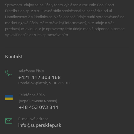
Správcom údajov sa na účely tohto vyhlásenia rozumie Cool Sport
Distribution sp. z o.o. Hlavné sídlo spoločnosti sa nachádza pri ul.
Handlowców 2 v Modlniczce. Vaše osobné údaje budú spracovávané na
marketingové účely. Máte právo byť informovaný, aké údaje o Vás
predávajúci eviduje, a je oprávnený tieto údaje meniť, prípadne písomne
vysloviť nesúhlas s ich spracovávaním.
Kontakt
Telefónne číslo
+421 412 303 168
Pondelok-piatok, 9.00-15.30.
Telefónne číslo
(українською мовою)
+48 453 073 844
E-mailová adresa
info@supersklep.sk