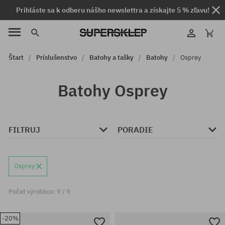
Prihláste sa k odberu nášho newslettra a získajte 5 % zľavu!
Štart
Príslušenstvo
Batohy a tašky
Batohy
Osprey
Batohy Osprey
FILTRUJ
PORADIE
Osprey
Počet výrobkov: 9 / 9
-20%