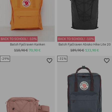
BACK TO SCHOOL! -10%
BACK TO SCHOOL! -10%
Batoh Fjallraven Kanken
Batoh Fjallraven Abisko Hike Lite 20
110,90 €
70,90 €
189,90 €
133,90 €
-29%
-31%
univerzálna veľkosť
univerzálna veľkosť