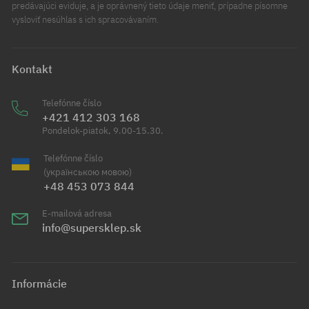
predávajúci eviduje, a je oprávnený tieto údaje meniť, prípadne písomne
vysloviť nesúhlas s ich spracovávaním.
Kontakt
Telefónne číslo
+421 412 303 168
Pondelok-piatok, 9.00-15.30.
Telefónne číslo
(українською мовою)
+48 453 073 844
E-mailová adresa
info@supersklep.sk
Informácie