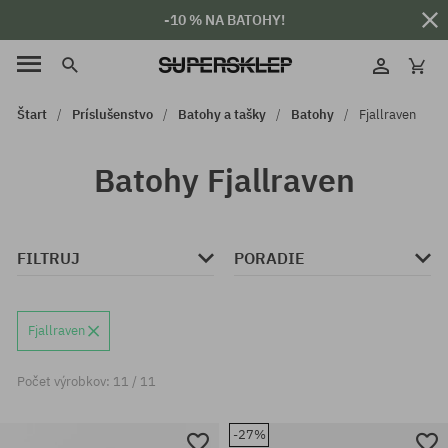
-10 % NA BATOHY!
Štart
Príslušenstvo
Batohy a tašky
Batohy
Fjallraven
Batohy Fjallraven
FILTRUJ
PORADIE
Fjallraven
Počet výrobkov: 11 / 11
-27%