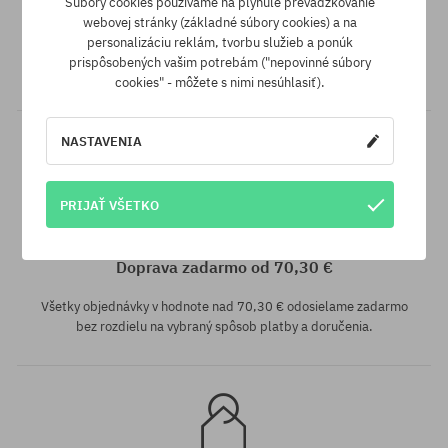
Súbory cookies používame na plynulé prevádzkovanie
webovej stránky (základné súbory cookies) a na
SuperClub je náš vernostný program, vďaka ktorému za nákupy
personalizáciu reklám, tvorbu služieb a ponúk
nezľavnených produktov môžeš dostať na svoj účet do 12%
prispôsobených vašim potrebám ("nepovinné súbory
hodnoty objednávky!
cookies" - môžete s nimi nesúhlasiť).
NASTAVENIA
PRIJAŤ VŠETKO
univerzálna veľkosť
Doprava zadarmo od 70,30 €
Všetky objednávky v hodnote nad 70,30 € odosielame zadarmo
bez rozdielu na vybraný spôsob platby a doručenia.