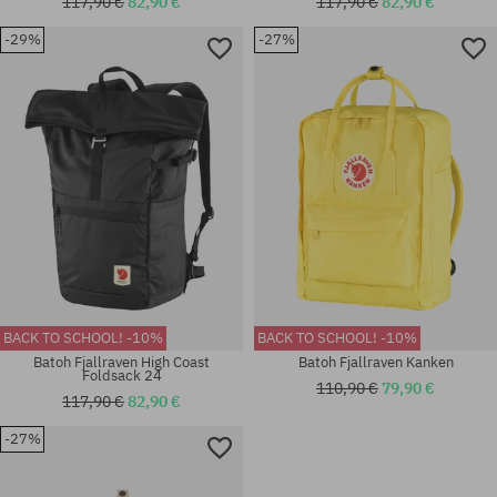
117,90 €
82,90 €
117,90 €
82,90 €
-29%
-27%
univerzálna veľkosť
univerzálna veľkosť
BACK TO SCHOOL! -10%
BACK TO SCHOOL! -10%
Batoh Fjallraven High Coast
Batoh Fjallraven Kanken
Foldsack 24
110,90 €
79,90 €
117,90 €
82,90 €
-27%
univerzálna veľkosť
univerzálna veľkosť