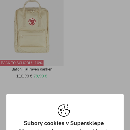
BACK TO SCHOOL! -10%
Batoh Fjallraven Kanken
110,90 €
79,90 €
univerzálna veľkosť
univerzálna veľkosť
Súbory cookies v Supersklepe
Vernostný program SuperClub