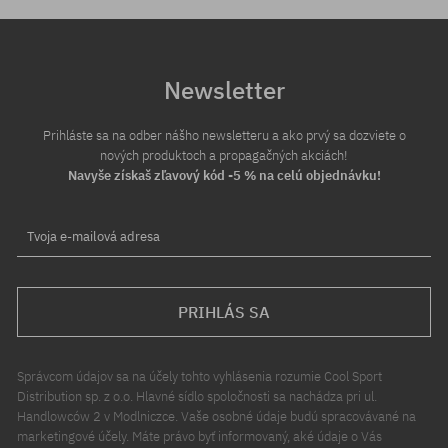
Newsletter
Prihláste sa na odber nášho newsletteru a ako prvý sa dozviete o
nových produktoch a propagačných akciách!
Navyše získaš zľavový kód -5 % na celú objednávku!
Tvoja e-mailová adresa
PRIHLÁS SA
Správcom údajov sa na účely tohto vyhlásenia rozumie Cool Sport
Distribution sp. z o.o. Hlavné sídlo spoločnosti sa nachádza pri ul.
Handlowców 2 v Modlniczce. Vaše osobné údaje budú spracovávané na
marketingové účely. Máte právo byť informovaný, aké údaje o Vás