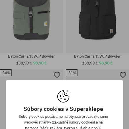
Batoh Carhartt WIP Bowden
Batoh Carhartt WIP Bowden
138,90 €
98,90 €
138,90 €
98,90 €
-36%
-31%
univerzálna veľkosť
univerzálna veľkosť
Súbory cookies v Supersklepe
Súbory cookies používame na plynulé prevádzkovanie
webovej stránky (základné súbory cookies) a na
personalizáciu reklám, tvorbu služieb a ponúk