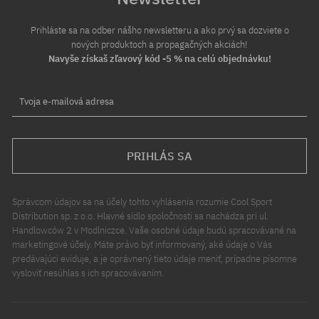
Prihláste sa na odber nášho newsletteru a ako prvý sa dozviete o
nových produktoch a propagačných akciách!
Navyše získaš zľavový kód -5 % na celú objednávku!
Tvoja e-mailová adresa
PRIHLÁS SA
Správcom údajov sa na účely tohto vyhlásenia rozumie Cool Sport
Distribution sp. z o.o. Hlavné sídlo spoločnosti sa nachádza pri ul.
Handlowców 2 v Modlniczce. Vaše osobné údaje budú spracovávané na
marketingové účely. Máte právo byť informovaný, aké údaje o Vás
predávajúci eviduje, a je oprávnený tieto údaje meniť, prípadne písomne
vysloviť nesúhlas s ich spracovávaním.