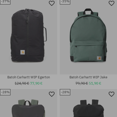
-37%
-35%
univerzálna veľkosť
univerzálna veľkosť
Batoh Carhartt WIP Egerton
Batoh Carhartt WIP Jake
124,90 €
77,90 €
79,90 €
51,90 €
-28%
-28%
univerzálna veľkosť
univerzálna veľkosť