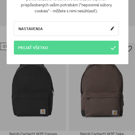
prispôsobených vašim potrebám ("nepovinné súbory
cookies" - môžete s nimi nesúhlasiť).
NASTAVENIA
Batoh Carhartt WIP Prescott
Batoh Carhartt WIP Canvas
133,90 €
84,90 €
105,90 €
72,90 €
-31%
-22%
PRIJAŤ VŠETKO
univerzálna veľkosť
univerzálna veľkosť
Batoh Carhartt WIP Canvas
Batoh Carhartt WIP Jake