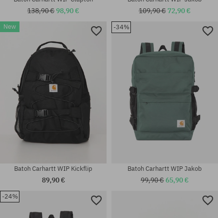
138,90 €
98,90 €
109,90 €
72,90 €
New
-34%
univerzálna veľkosť
univerzálna veľkosť
Batoh Carhartt WIP Kickflip
Batoh Carhartt WIP Jakob
89,90 €
99,90 €
65,90 €
-24%