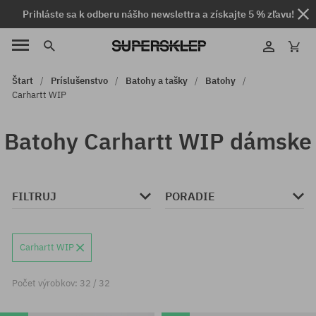
Prihláste sa k odberu nášho newslettra a získajte 5 % zľavu!
Štart
Príslušenstvo
Batohy a tašky
Batohy
Carhartt WIP
Batohy Carhartt WIP dámske
FILTRUJ
PORADIE
Carhartt WIP
Počet výrobkov: 32 / 32