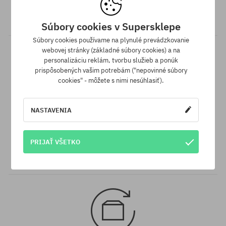
Všetky objednávky v hodnote nad 70,30 € odosielame zadarmo
bez rozdielu na vybraný spôsob platby a doručenia.
Súbory cookies v Supersklepe
Súbory cookies používame na plynulé prevádzkovanie
webovej stránky (základné súbory cookies) a na
personalizáciu reklám, tvorbu služieb a ponúk
prispôsobených vašim potrebám ("nepovinné súbory
cookies" - môžete s nimi nesúhlasiť).
NASTAVENIA
Záruka najnižšej ceny
Máme najlepšie ceny, ale keď náhodou nájdeš ten istý produkt v
PRIJAŤ VŠETKO
inom e-shope a s nižšou cenou - špeciálne pre Teba znížime jeho
cenu!