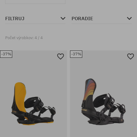
FILTRUJ
PORADIE
Počet výrobkov: 4 / 4
-37%
-37%