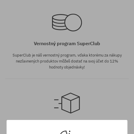
Dostupné veľkosti:
Dostupné veľkosti:
L
M
Vernostný program SuperClub
SuperClub je náš vernostný program, vďaka ktorému za nákupy
nezľavnených produktov môžeš dostať na svoj účet do 12%
hodnoty objednávky!
Dostupné veľkosti:
Dostupné veľkosti:
L
S
Doprava zadarmo od 70,30 €