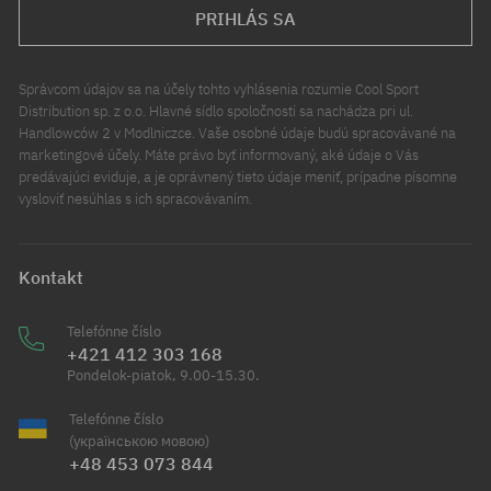
PRIHLÁS SA
Správcom údajov sa na účely tohto vyhlásenia rozumie Cool Sport
Distribution sp. z o.o. Hlavné sídlo spoločnosti sa nachádza pri ul.
Handlowców 2 v Modlniczce. Vaše osobné údaje budú spracovávané na
marketingové účely. Máte právo byť informovaný, aké údaje o Vás
predávajúci eviduje, a je oprávnený tieto údaje meniť, prípadne písomne
vysloviť nesúhlas s ich spracovávaním.
Kontakt
Telefónne číslo
+421 412 303 168
Pondelok-piatok, 9.00-15.30.
Telefónne číslo
(українською мовою)
+48 453 073 844