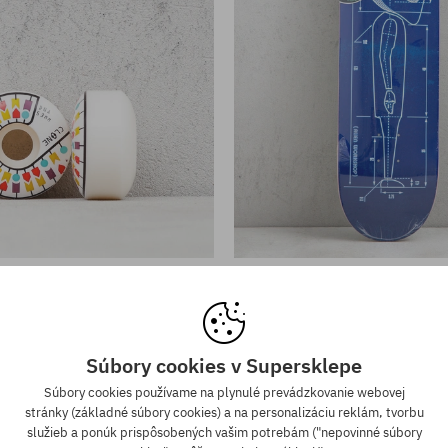
sti:
Dostupné veľkosti:
8.0
ka Alienworkshop Clone Dna
Doska Alienworkshop Bluepr
32,90 €
93,90 €
Súbory cookies v Supersklepe
Súbory cookies používame na plynulé prevádzkovanie webovej
stránky (základné súbory cookies) a na personalizáciu reklám, tvorbu
služieb a ponúk prispôsobených vašim potrebám ("nepovinné súbory