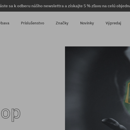
láste sa k odberu nášho newslettra a získajte 5 % zľavu na celú objedn
ýbava
Príslušenstvo
Značky
Novinky
Výpredaj
hop