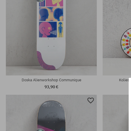
Dostupné veľkosti:
Dostupné veľko
8.0
8.0
Doska Alienworkshop Communique
Kolies
93,90 €