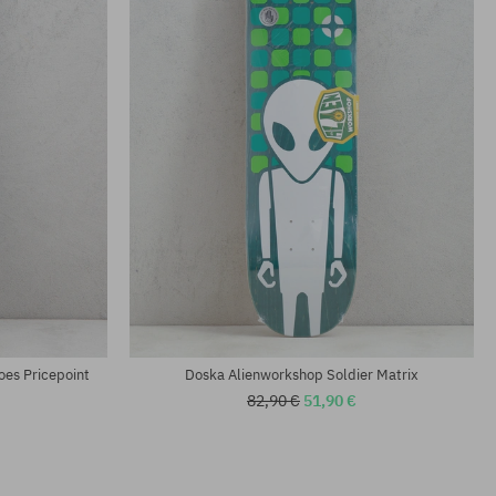
Dostupné veľkosti:
8.5
oes Pricepoint
Doska Alienworkshop Soldier Matrix
82,90 €
51,90 €