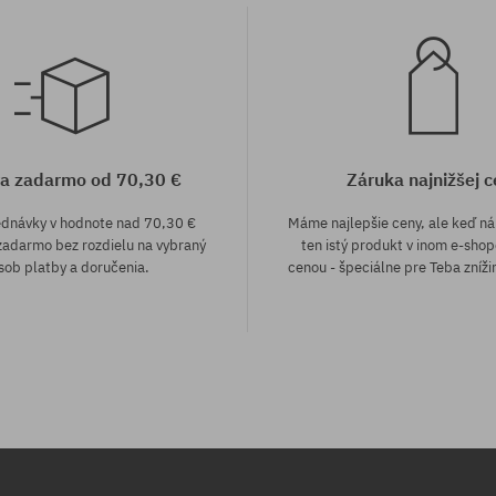
a zadarmo od 70,30 €
Záruka najnižšej c
ednávky v hodnote nad 70,30 €
Máme najlepšie ceny, ale keď n
adarmo bez rozdielu na vybraný
ten istý produkt v inom e-shop
sob platby a doručenia.
cenou - špeciálne pre Teba zníži
sti:
Dostupné veľkosti:
8.5