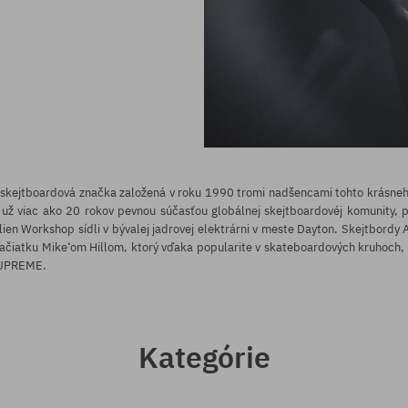
skejtboardová značka založená v roku 1990 tromi nadšencami tohto krásneho
 už viac ako 20 rokov pevnou súčasťou globálnej skejtboardovéj komunity, pri
ien Workshop sídli v bývalej jadrovej elektrárni v meste Dayton. Skejtbordy 
začiatku Mike‘om Hillom, ktorý vďaka popularite v skateboardových kruhoch,
SUPREME.
Kategórie