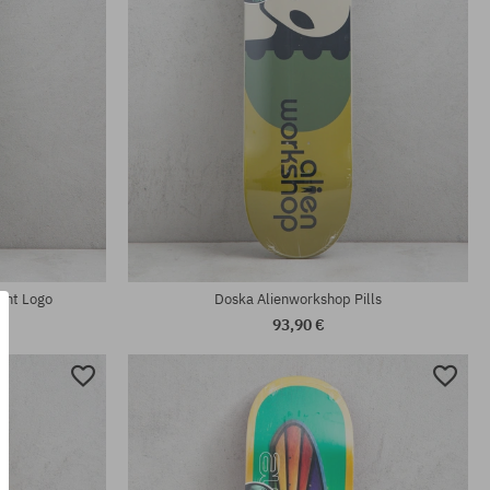
Dostupné veľkosti:
8.25
int Logo
Doska Alienworkshop Pills
93,90 €