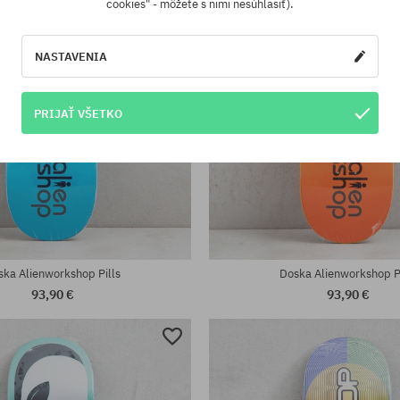
cookies" - môžete s nimi nesúhlasiť).
NASTAVENIA
PRIJAŤ VŠETKO
sti:
Dostupné veľkosti:
8.375; 8.75
ska Alienworkshop Pills
Doska Alienworkshop Pi
93,90 €
93,90 €