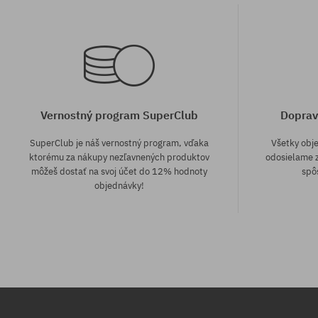
Vernostný program SuperClub
Doprav
SuperClub je náš vernostný program, vďaka
Všetky obj
ktorému za nákupy nezľavnených produktov
odosielame z
môžeš dostať na svoj účet do 12% hodnoty
spô
objednávky!
Dostupné veľkosti:
Dostupné veľko
8.175
8.25