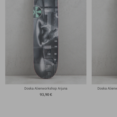
Dostupné veľkosti:
Dostupné veľko
8.375
8.75
Doska Alienworkshop Arjuna
Doska Alien
93,90 €