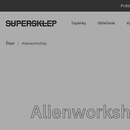
Prih
Topánky
Oblečenie
V
Štart
Alienworkshop
Alienworks