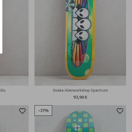
Dostupné veľkosti:
8.38
lls
Doska Alienworkshop Spectrum
93,90 €
-37%