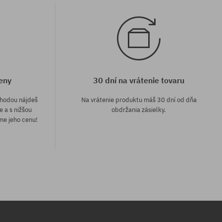
eny
30 dní na vrátenie tovaru
áhodou nájdeš
Na vrátenie produktu máš 30 dní od dňa
e a s nižšou
obdržania zásielky.
me jeho cenu!
Dostupné veľkosti:
8.5