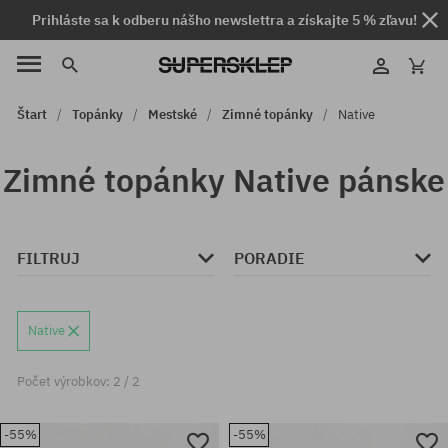
Prihláste sa k odberu nášho newslettra a získajte 5 % zľavu!
Štart
Topánky
Mestské
Zimné topánky
Native
Zimné topánky Native pánske
FILTRUJ
PORADIE
Native
Počet výrobkov: 2 / 2
-55%
-55%