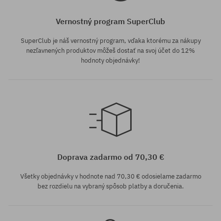
Vernostný program SuperClub
SuperClub je náš vernostný program, vďaka ktorému za nákupy
nezľavnených produktov môžeš dostať na svoj účet do 12%
hodnoty objednávky!
Dostupné veľkosti:
Dostupné veľkosti:
36; 40
36
Doprava zadarmo od 70,30 €
Všetky objednávky v hodnote nad 70,30 € odosielame zadarmo
bez rozdielu na vybraný spôsob platby a doručenia.