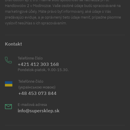
Handlowców 2 v Modlniczce. Vaše osobné údaje budú spracovávané na
marketingové účely. Máte právo byť informovaný, aké údaje o Vás
predávajúci eviduje, a je oprávnený tieto údaje meniť, prípadne písomne
vysloviť nesúhlas s ich spracovávaním.
Kontakt
Telefónne číslo
+421 412 303 168
Pondelok-piatok, 9.00-15.30.
Telefónne číslo
(українською мовою)
+48 453 073 844
E-mailová adresa
info@supersklep.sk