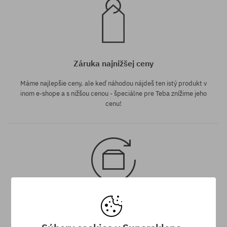
Záruka najnižšej ceny
Máme najlepšie ceny, ale keď náhodou nájdeš ten istý produkt v
inom e-shope a s nižšou cenou - špeciálne pre Teba znížime jeho
cenu!
30 dní na vrátenie tovaru
Na vrátenie produktu máš 30 dní od dňa obdržania zásielky.