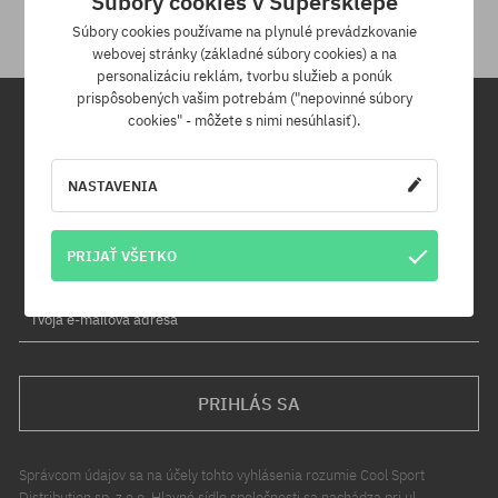
Súbory cookies v Supersklepe
Súbory cookies používame na plynulé prevádzkovanie
webovej stránky (základné súbory cookies) a na
personalizáciu reklám, tvorbu služieb a ponúk
prispôsobených vašim potrebám ("nepovinné súbory
cookies" - môžete s nimi nesúhlasiť).
Newsletter
NASTAVENIA
Prihláste sa na odber nášho newsletteru a ako prvý sa dozviete o
nových produktoch a propagačných akciách!
Navyše získaš zľavový kód -5 % na celú objednávku!
PRIJAŤ VŠETKO
Tvoja e-mailová adresa
PRIHLÁS SA
Správcom údajov sa na účely tohto vyhlásenia rozumie Cool Sport
Distribution sp. z o.o. Hlavné sídlo spoločnosti sa nachádza pri ul.