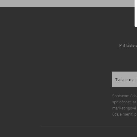
Prihláste
Tvoja e-mai
Správcom údajo
spoločnosti s
marketingové ú
údaje meniť, p