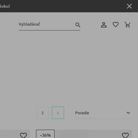
ávku!
Vyhladávač
3
4
Poradie
-36%