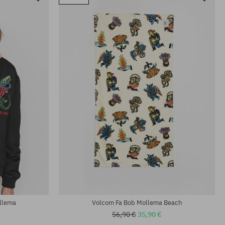
llema
Volcom Fa Bob Mollema Beach
56,90 €
35,90 €