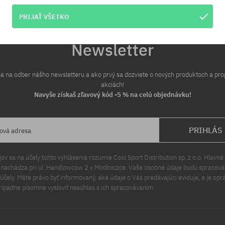
PRIJAŤ VŠETKO
Newsletter
 sa na odber nášho newsletteru a ako prvý sa dozviete o nových produktoch a pr
akciách!
Navyše získaš zľavový kód -5 % na celú objednávku!
PRIHLÁS
lová adresa
v sa na účely tohto vyhlásenia rozumie Cool Sport Distribution sp. z o.o. Hlavné 
a nachádza pri ul. Handlowców 2 v Modlniczce. Vaše osobné údaje budú spracov
čely. Máte právo byť informovaný, aké údaje o Vás predávajúci eviduje, a je opr
rípadne písomne vysloviť nesúhlas s ich spracovávaním.