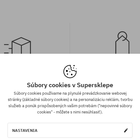
a zadarmo od 70,30 €
Záruka najnižšej c
Súbory cookies v Supersklepe
ednávky v hodnote nad 70,30 €
Máme najlepšie ceny, ale keď n
adarmo bez rozdielu na vybraný
ten istý produkt v inom e-shop
Súbory cookies používame na plynulé prevádzkovanie webovej
sob platby a doručenia.
cenou - špeciálne pre Teba zníži
stránky (základné súbory cookies) a na personalizáciu reklám, tvorbu
služieb a ponúk prispôsobených vašim potrebám ("nepovinné súbory
cookies" - môžete s nimi nesúhlasiť).
Dostupné veľkosti:
sti:
M
NASTAVENIA