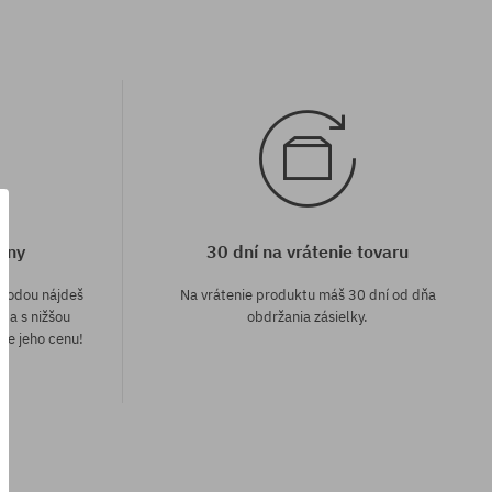
eny
30 dní na vrátenie tovaru
áhodou nájdeš
Na vrátenie produktu máš 30 dní od dňa
e a s nižšou
obdržania zásielky.
me jeho cenu!
univerzálna veľkosť