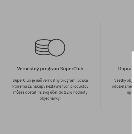
Vernostný program SuperClub
Doprav
SuperClub je náš vernostný program, vďaka
Všetky obj
ktorému za nákupy nezľavnených produktov
odosielame z
môžeš dostať na svoj účet do 12% hodnoty
spô
objednávky!
Dostupné veľkosti:
Dostupné veľko
XS; L
M; L