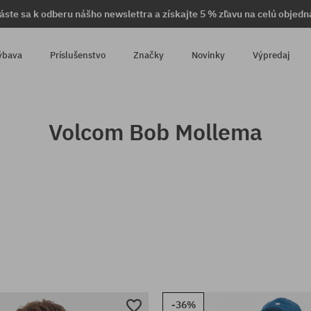
láste sa k odberu nášho newslettra a získajte 5 % zľavu na celú objedn
ýbava
Príslušenstvo
Značky
Novinky
Výpredaj
Volcom Bob Mollema
-36%