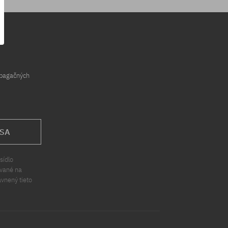
opagačných
 SA
sídlo
ávané na
ávnený tieto