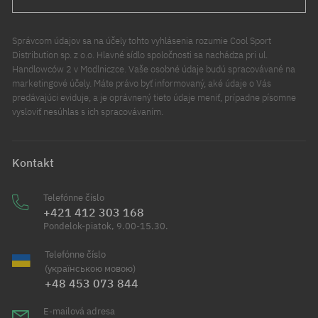
Správcom údajov sa na účely tohto vyhlásenia rozumie Cool Sport
Distribution sp. z o.o. Hlavné sídlo spoločnosti sa nachádza pri ul.
Handlowców 2 v Modlniczce. Vaše osobné údaje budú spracovávané na
marketingové účely. Máte právo byť informovaný, aké údaje o Vás
predávajúci eviduje, a je oprávnený tieto údaje meniť, prípadne písomne
vysloviť nesúhlas s ich spracovávaním.
Kontakt
Telefónne číslo
+421 412 303 168
Pondelok-piatok, 9.00-15.30.
Telefónne číslo
(українською мовою)
+48 453 073 844
E-mailová adresa