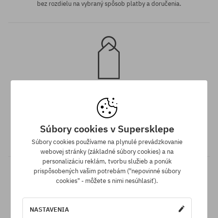
bez rozdielu na vybraný spôsob platby a doručenia.
Záruka najnižšej ceny
Máme najlepšie ceny, ale keď náhodou nájdeš ten istý produkt v
Súbory cookies v Supersklepe
inom e-shope a s nižšou cenou - špeciálne pre Teba znížime jeho
cenu!
Súbory cookies používame na plynulé prevádzkovanie
webovej stránky (základné súbory cookies) a na
personalizáciu reklám, tvorbu služieb a ponúk
prispôsobených vašim potrebám ("nepovinné súbory
cookies" - môžete s nimi nesúhlasiť).
NASTAVENIA