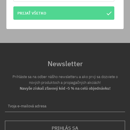
30 dní na vrátenie tovaru
PRIJAŤ VŠETKO
Na vrátenie produktu máš 30 dní od dňa obdržania zásielky.
Newsletter
Prihláste sa na odber nášho newsletteru a ako prvý sa dozviete o
nových produktoch a propagačných akciách!
Navyše získaš zľavový kód -5 % na celú objednávku!
Tvoja e-mailová adresa
PRIHLÁS SA