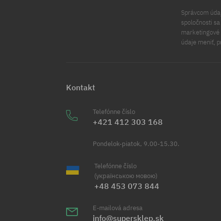
Správcom údajo
spoločnosti s
marketingové ú
údaje meniť, p
Kontakt
Telefónne číslo
+421 412 303 168
Pondelok-piatok, 9.00-15.30.
Telefónne číslo
(українською мовою)
+48 453 073 844
E-mailová adresa
info@supersklep.sk