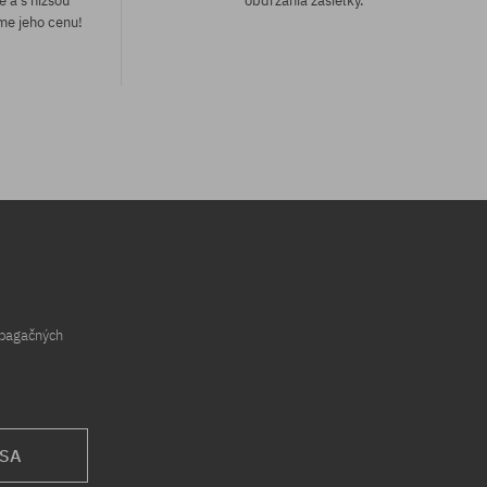
e a s nižšou
obdržania zásielky.
me jeho cenu!
Dostupné veľkosti:
M
opagačných
 SA