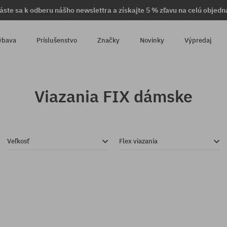
láste sa k odberu nášho newslettra a získajte 5 % zľavu na celú objedn
ýbava
Príslušenstvo
Značky
Novinky
Výpredaj
Viazania FIX dámske
Veľkosť
Flex viazania