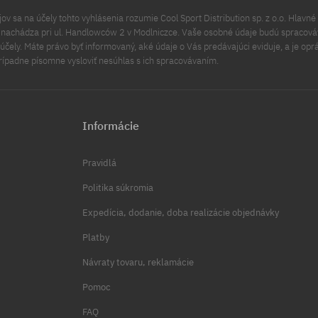
v sa na účely tohto vyhlásenia rozumie Cool Sport Distribution sp. z o.o. Hlavné 
a nachádza pri ul. Handlowców 2 v Modlniczce. Vaše osobné údaje budú spracov
čely. Máte právo byť informovaný, aké údaje o Vás predávajúci eviduje, a je opr
rípadne písomne vysloviť nesúhlas s ich spracovávaním.
Informácie
Pravidlá
Politika súkromia
Expedícia, dodanie, doba realizácie objednávky
Platby
Návraty tovaru, reklamácie
Pomoc
FAQ