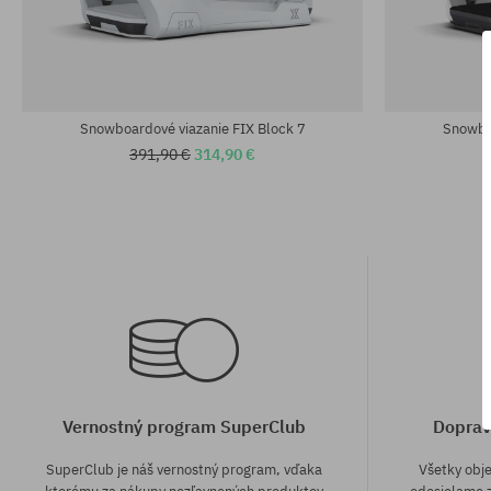
Dostupné veľkosti:
Dostupné veľko
M; L
L
Snowboardové viazanie FIX Block 7
Snowboa
391,90 €
314,90 €
Vernostný program SuperClub
Doprav
SuperClub je náš vernostný program, vďaka
Všetky obj