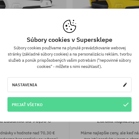
sti:
Dostupné veľkosti:
L
rdové viazanie FIX Block 3
Snowboardové viazanie FIX
Súbory cookies v Supersklepe
281,90 €
225,90 €
281,90 €
225,90 €
Súbory cookies používame na plynulé prevádzkovanie webovej
stránky (základné súbory cookies) a na personalizáciu reklám, tvorbu
služieb a ponúk prispôsobených vašim potrebám ("nepovinné súbory
cookies" - môžete s nimi nesúhlasiť).
NASTAVENIA
PRIJAŤ VŠETKO
a zadarmo od 70,30 €
Záruka najnižšej c
ednávky v hodnote nad 70,30 €
Máme najlepšie ceny, ale keď n