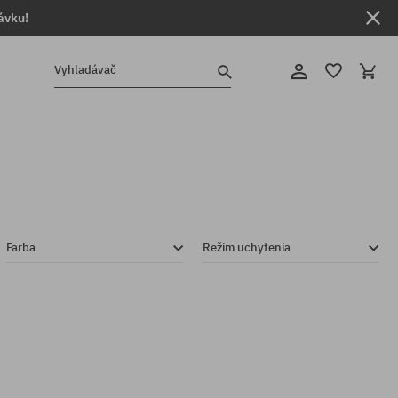
ávku!
Vyhladávač
Farba
Režim uchytenia