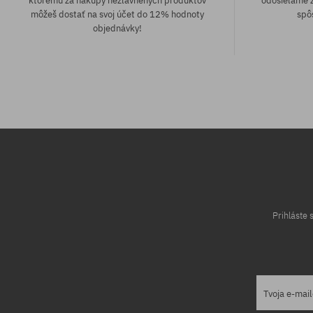
ktorému za nákupy nezľavnených produktov
odosielame z
môžeš dostať na svoj účet do 12% hodnoty
spô
objednávky!
Dostupné veľkosti:
Dostupné veľko
M; L
M; L
Prihláste
Tvoja e-mai