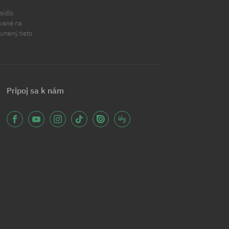
sídlo
ávané na
ávnený tieto
Pripoj sa k nám