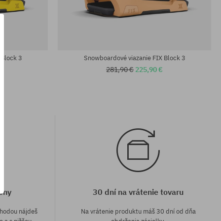
Dostupné veľkosti:
L
 Block 3
Snowboardové viazanie FIX Block 3
281,90 €
225,90 €
eny
30 dní na vrátenie tovaru
áhodou nájdeš
Na vrátenie produktu máš 30 dní od dňa