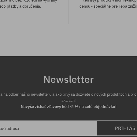
adarmo bez rozdielu na vybraný
ten istý produkt v inom e-shop
sob platby a doručenia.
cenou - špeciálne pre Teba zníži
sti:
Dostupné veľkosti:
M; L
Newsletter
 sa na odber nášho newsletteru a ako prvý sa dozviete o nových produktoch a pr
akciách!
Navyše získaš zľavový kód -5 % na celú objednávku!
PRIHLÁS
lová adresa