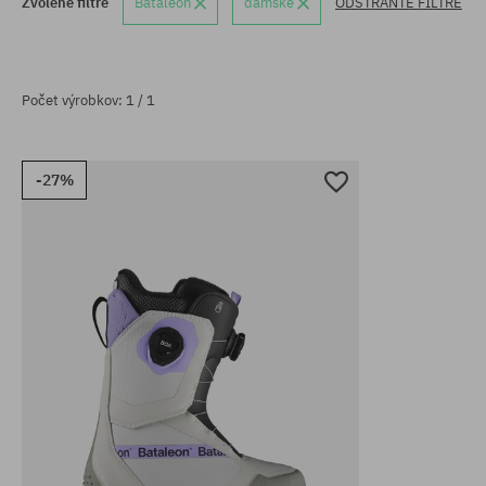
Zvolené filtre
Bataleon
dámske
ODSTRÁŇTE FILTRE
Počet výrobkov: 1 / 1
-27%