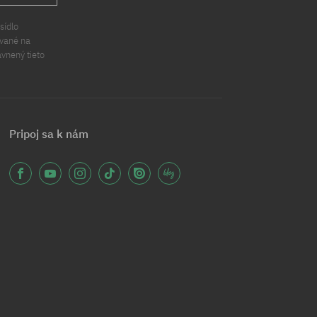
sídlo
ávané na
ávnený tieto
Pripoj sa k nám