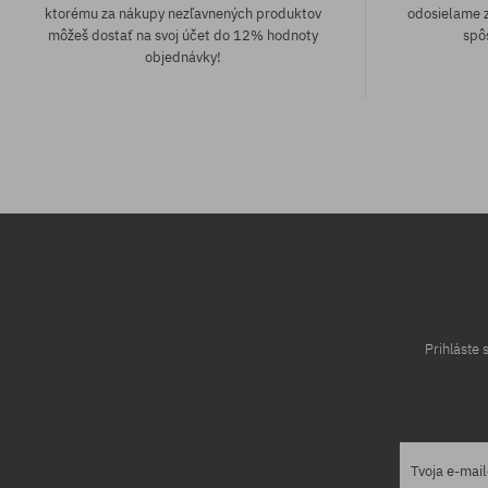
ktorému za nákupy nezľavnených produktov
odosielame z
môžeš dostať na svoj účet do 12% hodnoty
spô
objednávky!
Dostupné veľkosti:
37.5; 38
Prihláste
Tvoja e-mai