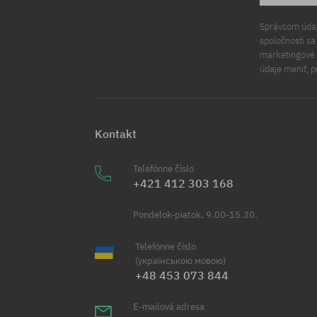
Správcom údajo
spoločnosti s
marketingové ú
údaje meniť, p
Kontakt
Telefónne číslo
+421 412 303 168
Pondelok-piatok, 9.00-15.30.
Telefónne číslo
(українською мовою)
+48 453 073 844
E-mailová adresa