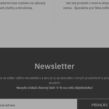
adarmo bez rozdielu na vybraný
ten istý produkt v inom e-shop
sob platby a doručenia.
cenou - špeciálne pre Teba zníži
Newsletter
 sa na odber nášho newsletteru a ako prvý sa dozviete o nových produktoch a pr
akciách!
Navyše získaš zľavový kód -5 % na celú objednávku!
PRIHLÁS
lová adresa