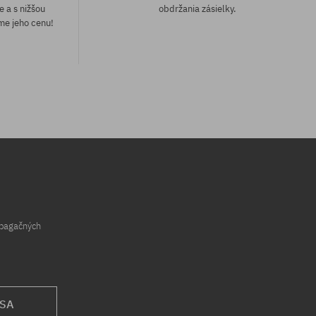
e a s nižšou
obdržania zásielky.
me jeho cenu!
opagačných
 SA