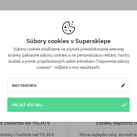
Súbory cookies v Supersklepe
Súbory cookies používame na plynulé prevádzkovanie webovej
stránky (základné súbory cookies) a na personalizáciu reklám, tvorbu
služieb a ponúk prispôsobených vašim potrebám ("nepovinné súbory
cookies" - môžete s nimi nesúhlasiť).
NASTAVENIA
PRIJAŤ VŠETKO
a zadarmo od 70,30 €
Záruka najnižšej c
ednávky v hodnote nad 70,30 €
Máme najlepšie ceny, ale keď n