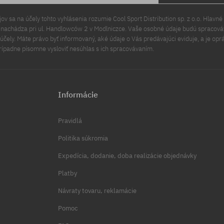
v sa na účely tohto vyhlásenia rozumie Cool Sport Distribution sp. z o.o. Hlavné 
a nachádza pri ul. Handlowców 2 v Modlniczce. Vaše osobné údaje budú spracov
čely. Máte právo byť informovaný, aké údaje o Vás predávajúci eviduje, a je opr
rípadne písomne vysloviť nesúhlas s ich spracovávaním.
Informácie
Pravidlá
Politika súkromia
Expedícia, dodanie, doba realizácie objednávky
Platby
Návraty tovaru, reklamácie
Pomoc