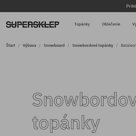
Prih
Topánky
Oblečenie
V
Štart
Výbava
Snowboard
Snowbordové topánky
Bataleo
Snowbordo
topánky