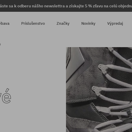
láste sa k odberu nášho newslettra a získajte 5 % zľavu na celú objedn
ýbava
Príslušenstvo
Značky
Novinky
Výpredaj
n
vé