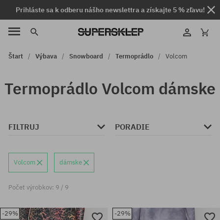
Prihláste sa k odberu nášho newslettra a získajte 5 % zľavu!
Štart
Výbava
Snowboard
Termoprádlo
Volcom
Termoprádlo Volcom dámske
FILTRUJ
PORADIE
Volcom
dámske
Počet výrobkov: 9 / 9
-29%
-29%