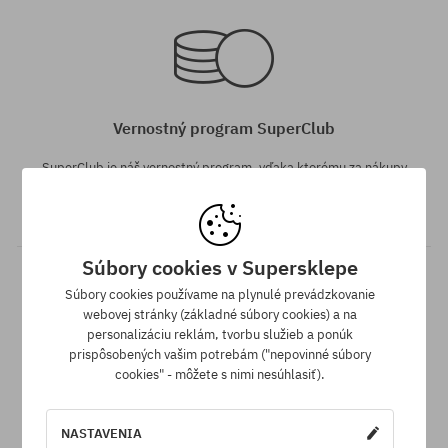
Dostupné veľkosti:
Dostupné veľkosti:
XS; S; M; L; XL
XS; L; XL
Vernostný program SuperClub
SuperClub je náš vernostný program, vďaka ktorému za nákupy
nezľavnených produktov môžeš dostať na svoj účet do 12%
hodnoty objednávky!
Súbory cookies v Supersklepe
Súbory cookies používame na plynulé prevádzkovanie
webovej stránky (základné súbory cookies) a na
personalizáciu reklám, tvorbu služieb a ponúk
prispôsobených vašim potrebám ("nepovinné súbory
Dostupné veľkosti:
cookies" - môžete s nimi nesúhlasiť).
L; XL
Doprava zadarmo od 70,30 €
NASTAVENIA
Všetky objednávky v hodnote nad 70,30 € odosielame zadarmo