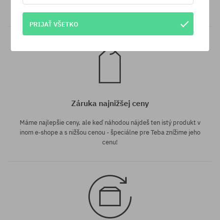
bez rozdielu na vybraný spôsob platby a doručenia.
PRIJAŤ VŠETKO
Záruka najnižšej ceny
Máme najlepšie ceny, ale keď náhodou nájdeš ten istý produkt v
inom e-shope a s nižšou cenou - špeciálne pre Teba znížime jeho
cenu!