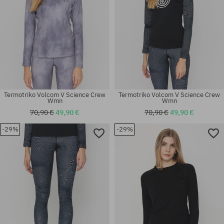
Termotriko Volcom V Science Crew
Termotriko Volcom V Science Crew
Wmn
Wmn
70,90 €
49,90 €
70,90 €
49,90 €
-29%
-29%
Dostupné veľkosti:
Dostupné veľkosti:
XS; M; L
XS; S; M