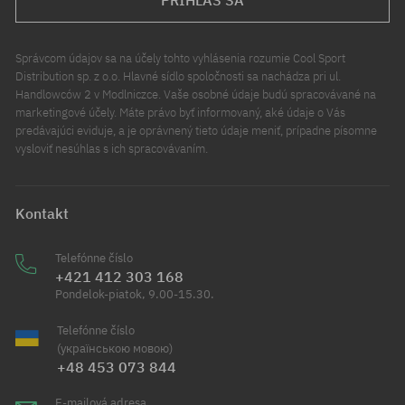
PRIHLÁS SA
Správcom údajov sa na účely tohto vyhlásenia rozumie Cool Sport
Distribution sp. z o.o. Hlavné sídlo spoločnosti sa nachádza pri ul.
Handlowców 2 v Modlniczce. Vaše osobné údaje budú spracovávané na
marketingové účely. Máte právo byť informovaný, aké údaje o Vás
predávajúci eviduje, a je oprávnený tieto údaje meniť, prípadne písomne
vysloviť nesúhlas s ich spracovávaním.
Kontakt
Telefónne číslo
+421 412 303 168
Pondelok-piatok, 9.00-15.30.
Telefónne číslo
(українською мовою)
+48 453 073 844
E-mailová adresa