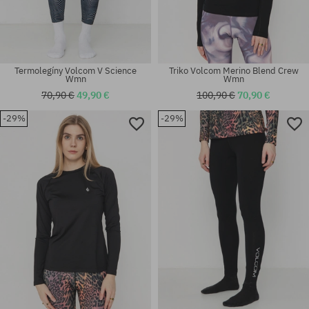
Termolegíny Volcom V Science
Triko Volcom Merino Blend Crew
Wmn
Wmn
70,90 €
49,90 €
100,90 €
70,90 €
-29%
-29%
Dostupné veľkosti:
Dostupné veľkosti:
XS; S; M
XS; L