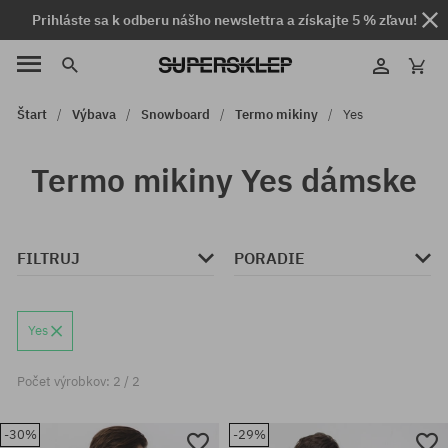
Prihláste sa k odberu nášho newslettra a získajte 5 % zľavu!
Štart
Výbava
Snowboard
Termo mikiny
Yes
Termo mikiny Yes dámske
FILTRUJ
PORADIE
Yes
Počet výrobkov: 2 / 2
-30%
-29%