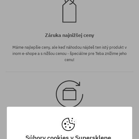
Záruka najnižšej ceny
Máme najlepšie ceny, ale keď náhodou nájdeš ten istý produkt v
inom e-shope a s nižšou cenou - špeciálne pre Teba znížime jeho
cenu!
30 dní na vrátenie tovaru
Na vrátenie produktu máš 30 dní od dňa obdržania zásielky.
Súbory cookies v Supersklepe