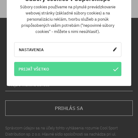
Súbory cookies používame na plynulé prevádzkovanie
webovej stránky (základné súbory cookies) a na
personalizáciu reklám, tvorbu služieb a ponúk
prispôsobených vašim potrebám ("nepovinné súbory
cookies" - môžete s nimi nesúhlasiť).
Newsletter
NASTAVENIA
Prihláste sa na odber nášho newsletteru a ako prvý sa dozviete o
nových produktoch a propagačných akciách!
Navyše získaš zľavový kód -5 % na celú objednávku!
PRIJAŤ VŠETKO
Tvoja e-mailová adresa
PRIHLÁS SA
Správcom údajov sa na účely tohto vyhlásenia rozumie Cool Sport
Distribution sp. z o.o. Hlavné sídlo spoločnosti sa nachádza pri ul.