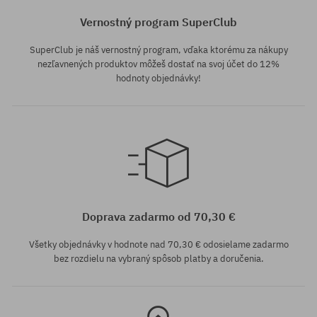
Vernostný program SuperClub
SuperClub je náš vernostný program, vďaka ktorému za nákupy
nezľavnených produktov môžeš dostať na svoj účet do 12%
hodnoty objednávky!
Dostupné veľkosti:
Dostupné veľkosti:
S; XL
S
Doprava zadarmo od 70,30 €
Všetky objednávky v hodnote nad 70,30 € odosielame zadarmo
bez rozdielu na vybraný spôsob platby a doručenia.