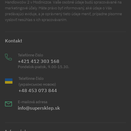
Handlowców 2 v Modlniczce. Vaše osobné údaje budú spracovávané na
marketingové účely. Máte právo byť informovaný, aké údaje o Vás
predávajúci eviduje, a je oprávnený tieto údaje meniť, prípadne písomne
vysloviť nesúhlas s ich spracovávaním.
Kontakt
Telefónne číslo
+421 412 303 168
Pondelok-piatok, 9.00-15.30.
Telefónne číslo
(українською мовою)
+48 453 073 844
E-mailová adresa
info@supersklep.sk