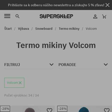
Prihláste sa k odberu nášho newslettra a získajte 5 % zľavu!
Štart
Výbava
Snowboard
Termo mikiny
Volcom
Termo mikiny Volcom
FILTRUJ
PORADIE
Volcom
Počet výrobkov: 34 / 34
-28%
-28%