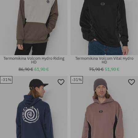
Termomikina Volcom Hydro Riding
Termomikina Volcom Vital Hydro
HD
HD
86,90 €
61,90 €
75,90 €
51,90 €
-31%
-31%
Dostupné veľkosti:
Dostupné veľkosti:
S; M; L; XL; XXL
S