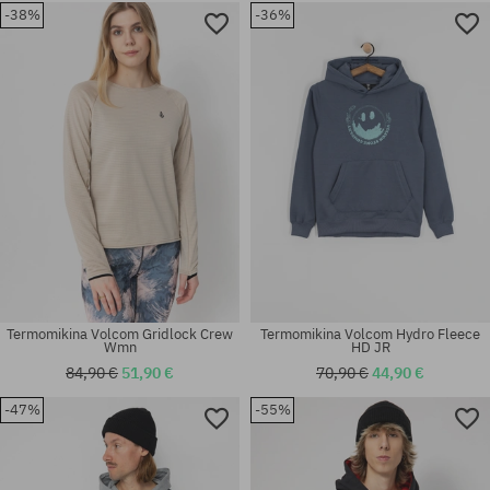
-38%
-36%
Dostupné veľkosti:
Dostupné veľkosti:
L
S
Termomikina Volcom Gridlock Crew
Termomikina Volcom Hydro Fleece
Wmn
HD JR
84,90 €
51,90 €
70,90 €
44,90 €
-47%
-55%
Dostupné veľkosti:
Dostupné veľkosti:
XS
XS