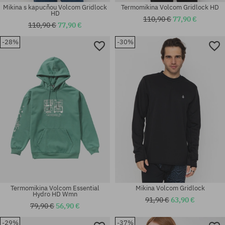
Mikina s kapucňou Volcom Gridlock
Termomikina Volcom Gridlock HD
HD
110,90 €
77,90 €
110,90 €
77,90 €
-28%
-30%
Dostupné veľkosti:
Dostupné veľkosti:
S; M; L; XL; XXL
S; M; L; XL; XXL
Termomikina Volcom Essential
Mikina Volcom Gridlock
Hydro HD Wmn
91,90 €
63,90 €
79,90 €
56,90 €
-29%
-37%