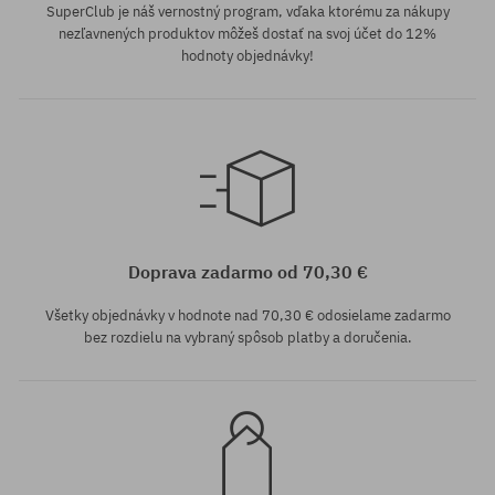
SuperClub je náš vernostný program, vďaka ktorému za nákupy
nezľavnených produktov môžeš dostať na svoj účet do 12%
hodnoty objednávky!
Dostupné veľkosti:
Dostupné veľkosti:
S
S
Doprava zadarmo od 70,30 €
Všetky objednávky v hodnote nad 70,30 € odosielame zadarmo
bez rozdielu na vybraný spôsob platby a doručenia.