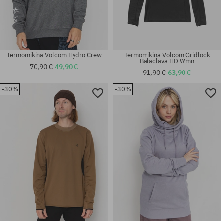
Termomikina Volcom Hydro Crew
Termomikina Volcom Gridlock
Balaclava HD Wmn
70,90 €
49,90 €
91,90 €
63,90 €
-30%
-30%
Dostupné veľkosti:
Dostupné veľkosti:
XS; S; M; L
S