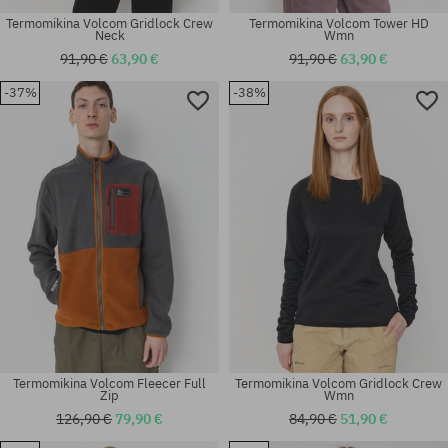
Termomikina Volcom Gridlock Crew
Termomikina Volcom Tower HD
Neck
Wmn
91,90 €
63,90 €
91,90 €
63,90 €
-37%
-38%
Dostupné veľkosti:
Dostupné veľkosti:
S; M; L; XL; XXL
XS; S; M
Termomikina Volcom Fleecer Full
Termomikina Volcom Gridlock Crew
Zip
Wmn
126,90 €
79,90 €
84,90 €
51,90 €