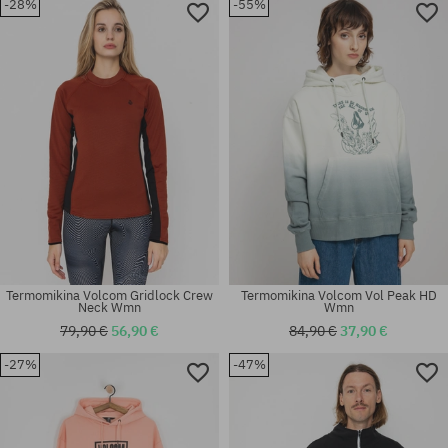
-28%
-55%
Dostupné veľkosti:
Dostupné veľkosti:
S; M; L; XL
S
Termomikina Volcom Gridlock Crew
Termomikina Volcom Vol Peak HD
Neck Wmn
Wmn
79,90 €
56,90 €
84,90 €
37,90 €
-27%
-47%
Dostupné veľkosti:
Dostupné veľkosti:
S
XS; L