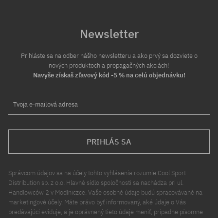
Newsletter
Prihláste sa na odber nášho newsletteru a ako prvý sa dozviete o
nových produktoch a propagačných akciách!
Navyše získaš zľavový kód -5 % na celú objednávku!
Tvoja e-mailová adresa
PRIHLÁS SA
Správcom údajov sa na účely tohto vyhlásenia rozumie Cool Sport
Distribution sp. z o.o. Hlavné sídlo spoločnosti sa nachádza pri ul.
Handlowców 2 v Modlniczce. Vaše osobné údaje budú spracovávané na
marketingové účely. Máte právo byť informovaný, aké údaje o Vás
predávajúci eviduje, a je oprávnený tieto údaje meniť, prípadne písomne