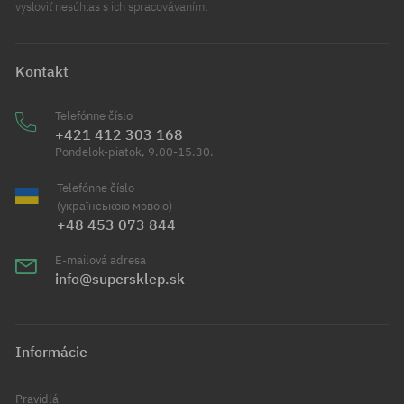
vysloviť nesúhlas s ich spracovávaním.
Kontakt
Telefónne číslo
+421 412 303 168
Pondelok-piatok, 9.00-15.30.
Telefónne číslo
(українською мовою)
+48 453 073 844
E-mailová adresa
info@supersklep.sk
Informácie
Pravidlá