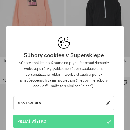
Súbory cookies v Supersklepe
Termomikina Volcom Essential HD
Termomikina Volcom Polar Mock
Súbory cookies používame na plynulé prevádzkovanie
Wmn
1/2 Zip
webovej stránky (základné súbory cookies) a na
75,90 €
54,90 €
112,90 €
58,90 €
personalizáciu reklám, tvorbu služieb a ponúk
prispôsobených vašim potrebám ("nepovinné súbory
-28%
-28%
Dostupné veľkosti:
Dostupné veľkosti:
cookies" - môžete s nimi nesúhlasiť).
XS; S; M; L; XL
M
NASTAVENIA
PRIJAŤ VŠETKO