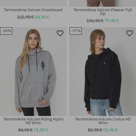
Termomikina Volcom Snowbound
Termomikina Volcom Fleecer Full
Zip
122,90 €
84,90 €
126,90 €
79,90 €
-38%
-37%
Dostupné veľkosti:
Dostupné veľkosti:
S
M
Termomikina Volcom Riding Hydro
Termomikina Volcom Costus HD
HD Wmn
Wmn
84,90 €
51,90 €
82,90 €
51,90 €