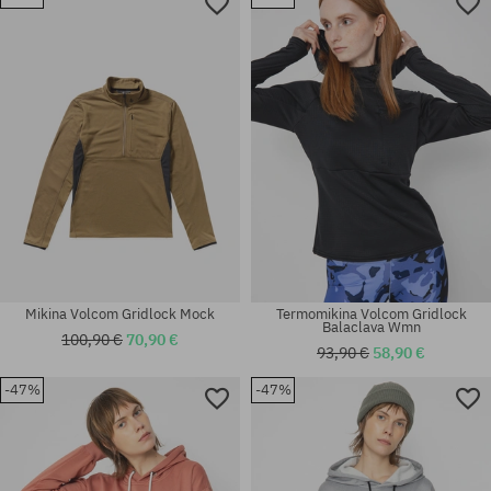
Dostupné veľkosti:
Dostupné veľkosti:
S; XL; XXL
M; L; XL
Mikina Volcom Gridlock Mock
Termomikina Volcom Gridlock
Balaclava Wmn
100,90 €
70,90 €
93,90 €
58,90 €
-47%
-47%
Dostupné veľkosti:
Dostupné veľkosti:
XS; S
S; M