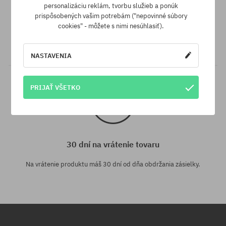
Záruka najnižšej ceny
personalizáciu reklám, tvorbu služieb a ponúk
prispôsobených vašim potrebám ("nepovinné súbory
Máme najlepšie ceny, ale keď náhodou nájdeš ten istý produkt v
cookies" - môžete s nimi nesúhlasiť).
inom e-shope a s nižšou cenou - špeciálne pre Teba znížime jeho
cenu!
NASTAVENIA
PRIJAŤ VŠETKO
30 dní na vrátenie tovaru
Na vrátenie produktu máš 30 dní od dňa obdržania zásielky.