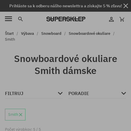
Prihláste sa k odberu nášho newslettra a získajte 5 % zľavu!
Štart
Výbava
Snowboard
Snowboardové okuliare
Smith
Snowboardové okuliare
Smith dámske
FILTRUJ
PORADIE
Smith
Počet výrobkov: 5 / 5