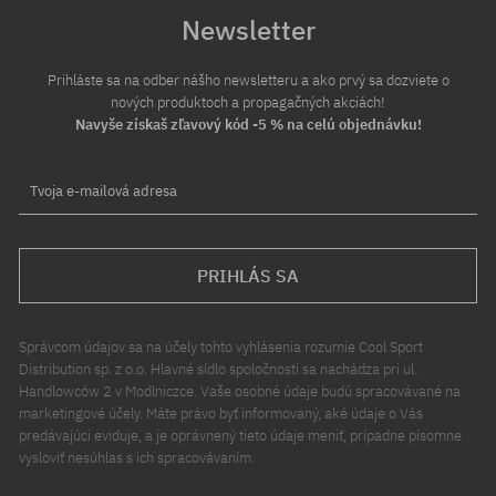
Newsletter
Prihláste sa na odber nášho newsletteru a ako prvý sa dozviete o
nových produktoch a propagačných akciách!
Navyše získaš zľavový kód -5 % na celú objednávku!
Tvoja e-mailová adresa
PRIHLÁS SA
Správcom údajov sa na účely tohto vyhlásenia rozumie Cool Sport
Distribution sp. z o.o. Hlavné sídlo spoločnosti sa nachádza pri ul.
Handlowców 2 v Modlniczce. Vaše osobné údaje budú spracovávané na
marketingové účely. Máte právo byť informovaný, aké údaje o Vás
predávajúci eviduje, a je oprávnený tieto údaje meniť, prípadne písomne
vysloviť nesúhlas s ich spracovávaním.