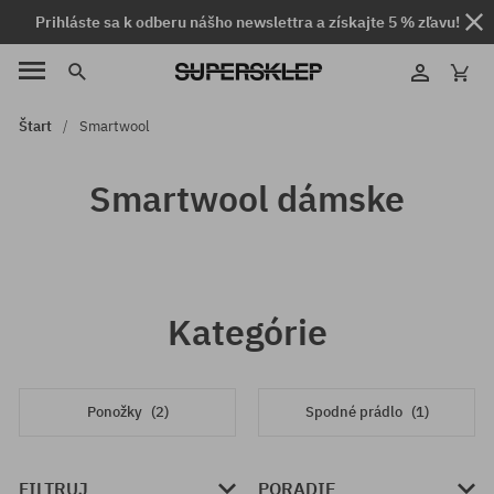
Prihláste sa k odberu nášho newslettra a získajte 5 % zľavu!
Štart
Smartwool
Smartwool dámske
Kategórie
Ponožky
(2)
Spodné prádlo
(1)
FILTRUJ
PORADIE