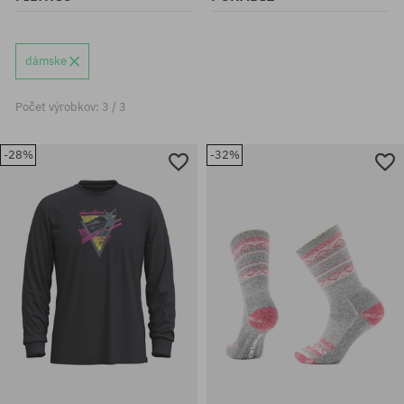
dámske
Počet výrobkov: 3 / 3
-28%
-32%