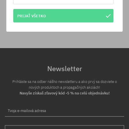
30 dní na vrátenie tovaru
PRIJAŤ VŠETKO
Na vrátenie produktu máš 30 dní od dňa obdržania zásielky.
Newsletter
Prihláste sa na odber nášho newsletteru a ako prvý sa dozviete o
nových produktoch a propagačných akciách!
Navyše získaš zľavový kód -5 % na celú objednávku!
Tvoja e-mailová adresa