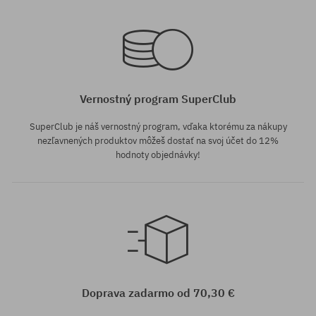
Dostupné veľkosti:
Dostupné veľkosti:
M; L
M
Vernostný program SuperClub
SuperClub je náš vernostný program, vďaka ktorému za nákupy
nezľavnených produktov môžeš dostať na svoj účet do 12%
hodnoty objednávky!
Dostupné veľkosti:
M
Doprava zadarmo od 70,30 €