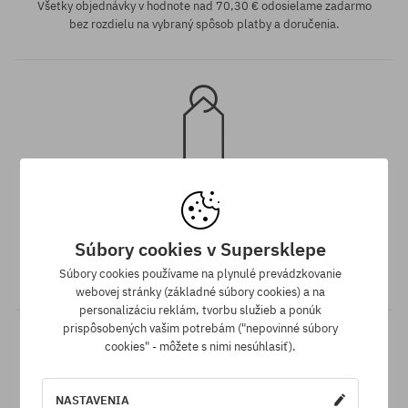
Všetky objednávky v hodnote nad 70,30 € odosielame zadarmo
bez rozdielu na vybraný spôsob platby a doručenia.
Záruka najnižšej ceny
Máme najlepšie ceny, ale keď náhodou nájdeš ten istý produkt v
Súbory cookies v Supersklepe
inom e-shope a s nižšou cenou - špeciálne pre Teba znížime jeho
Súbory cookies používame na plynulé prevádzkovanie
cenu!
webovej stránky (základné súbory cookies) a na
personalizáciu reklám, tvorbu služieb a ponúk
prispôsobených vašim potrebám ("nepovinné súbory
cookies" - môžete s nimi nesúhlasiť).
NASTAVENIA