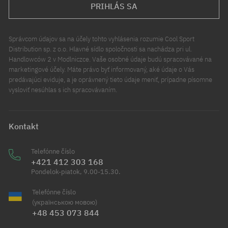
PRIHLÁS SA
Správcom údajov sa na účely tohto vyhlásenia rozumie Cool Sport
Distribution sp. z o.o. Hlavné sídlo spoločnosti sa nachádza pri ul.
Handlowców 2 v Modlniczce. Vaše osobné údaje budú spracovávané na
marketingové účely. Máte právo byť informovaný, aké údaje o Vás
predávajúci eviduje, a je oprávnený tieto údaje meniť, prípadne písomne
vysloviť nesúhlas s ich spracovávaním.
Kontakt
Telefónne číslo
+421 412 303 168
Pondelok-piatok, 9.00-15.30.
Telefónne číslo
(українською мовою)
+48 453 073 844